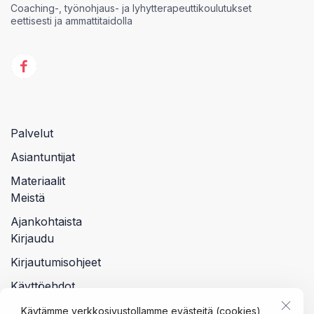
Coaching-, työnohjaus- ja lyhytterapeuttikoulutukset
eettisesti ja ammattitaidolla
Palvelut
Asiantuntijat
Materiaalit
Meistä
Ajankohtaista
Kirjaudu
Kirjautumisohjeet
Käyttöehdot
Tietosuojalauseke
Käytämme verkkosivustollamme evästeitä (cookies)