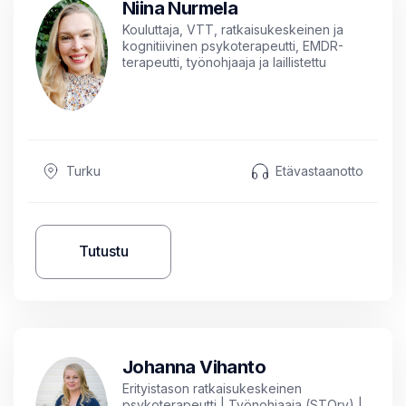
Niina Nurmela
Kouluttaja, VTT, ratkaisukeskeinen ja
kognitiivinen psykoterapeutti, EMDR-
terapeutti, työnohjaaja ja laillistettu
sosiaalityöntekijä sekä psykofyysisen
psykoterapian ja traumainformoidun
työotteen asiantuntija
Turku
Etävastaanotto
Tutustu
Johanna Vihanto
Erityistason ratkaisukeskeinen
psykoterapeutti | Työnohjaaja (STOry) |