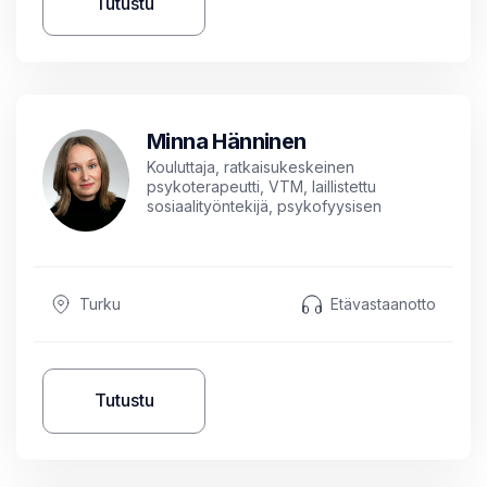
Tutustu
Minna Hänninen
Kouluttaja, ratkaisukeskeinen
psykoterapeutti, VTM, laillistettu
sosiaalityöntekijä, psykofyysisen
psykoterapian ja EMDR:n asiantuntija
Turku
Etävastaanotto
Tutustu