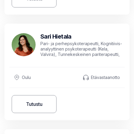
Sari Hietala
Pari- ja perhepsykoterapeutti, Kognitiivis-
analyyttinen psykoterapeutti (Kela,
Valvira), Tunnekeskeinen pariterapeutti,
Suggestoterapeutti, Työnohjaaja
(STOry), Johdon työnohjaaja ja Coach
Master-CSLE®, Toimintaterapeutti (AMK),
Opettaja/TtM, Seksuaaliterapeutti ja
Oulu
Etävastaanotto
kliininen seksologi (NACS), Authorized
Sexuality Educator and Sexual Health
Promoter (NACS), EMDR-terapeutti ja
IPT-terapeutti.
Tutustu