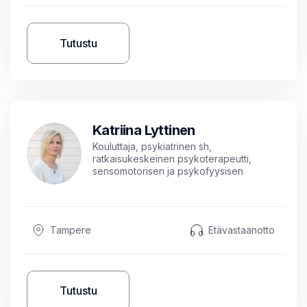
Tutustu
Katriina Lyttinen
Kouluttaja, psykiatrinen sh,
ratkaisukeskeinen psykoterapeutti,
sensomotorisen ja psykofyysisen
psykoterapian pätevyys, työnohjaaja
Tampere
Etävastaanotto
Tutustu