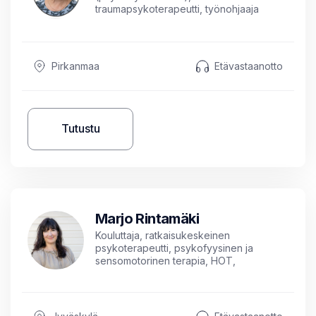
traumapsykoterapeutti, työnohjaaja
Pirkanmaa
Etävastaanotto
Tutustu
Marjo Rintamäki
Kouluttaja, ratkaisukeskeinen
psykoterapeutti, psykofyysinen ja
sensomotorinen terapia, HOT,
kognitiivinen käyttäytymisterapia,
kuntoutuksen ohjaaja AMK,
sosiaalipedagogisen hevostoiminnan
ohjaaja, ART-ohjaaja, työnohjaaja