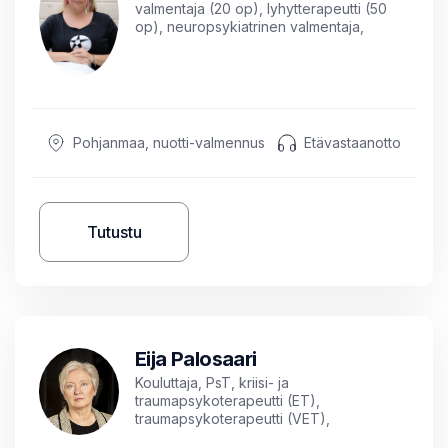
valmentaja (20 op), lyhytterapeutti (50
op), neuropsykiatrinen valmentaja,
sosiaalipedagoginen ohjaaja, sosionomi,
ICF-coach (esihenkilöt ja tiimit)
Pohjanmaa, nuotti-valmennus
Etävastaanotto
Tutustu
Eija Palosaari
Kouluttaja, PsT, kriisi- ja
traumapsykoterapeutti (ET),
traumapsykoterapeutti (VET),
työnohjaaja, Psykologian tohtori (kuvan