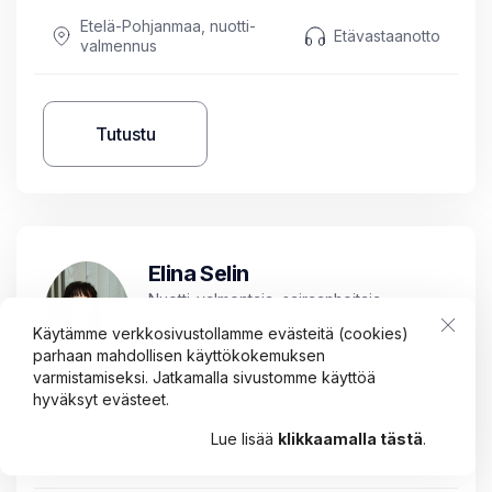
Etelä-Pohjanmaa, nuotti-
Etävastaanotto
valmennus
Tutustu
Elina Selin
Nuotti-valmentaja, sairaanhoitaja,
neuropsykiatrinen valmentaja,
Käytämme verkkosivustollamme evästeitä (cookies)
ratkaisukeskeinen valmentaja (20 op),
parhaan mahdollisen käyttökokemuksen
lyhytterapeutti (50 op)
varmistamiseksi. Jatkamalla sivustomme käyttöä
hyväksyt evästeet.
Lue lisää
klikkaamalla tästä
.
Pirkanmaa, nuotti-valmennus
Etävastaanotto