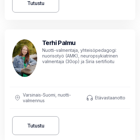
Tutustu
Terhi Palmu
Nuotti-valmentaja, yhteisöpedagogi:
nuorisotyö (AMK), neuropsykiatrinen
valmentaja (30op) ja Siria sertifioitu
ratkaisukeskeinen lyhytterapeutti (50op),
ratkaisukeskeinen valmentaja (20 op).
Varsinais-Suomi, nuotti-
Etävastaanotto
valmennus
Tutustu