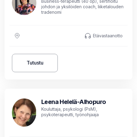
Business-terapeutti (40 op), sertifioitu
johdon ja yksilöiden coach, liiketalouden
tradenomi
Etävastaanotto
Tutustu
Leena Helelä-Alhopuro
Kouluttaja, psykologi (PsM),
psykoterapeutti, työnohjaaja