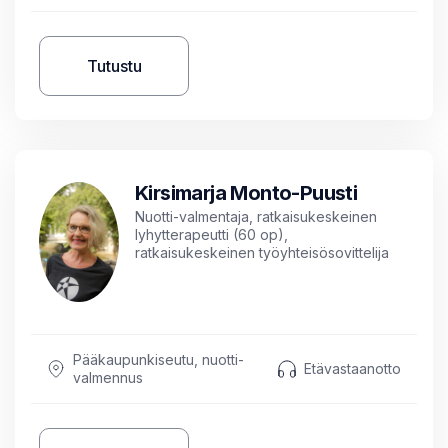
Tutustu
Kirsimarja Monto-Puusti
Nuotti-valmentaja, ratkaisukeskeinen
lyhytterapeutti (60 op),
ratkaisukeskeinen työyhteisösovittelija
(30 op), ratkaisukeskeinen valmentaja
(20 op), sosionomi (AMK), johtamisen
erikoisammattitutkinto (JET)
Pääkaupunkiseutu, nuotti-
Etävastaanotto
valmennus