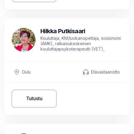
Hilkka Putkisaari
Kouluttaja, KM/luokanopettaja, sosionomi
(AMK), ratkaisukeskeinen
kouluttajapsykoterapeutti (VET),
kognitiivinen lyhytterapeutti,
kuvataideterapeutti, parisuhde- ja
seksuaaliterapeutti (NACS),
tunnekeskeinen pariterapeutti (ICEEFT),
Oulu
Etävastaanotto
työnohjaaja (STOry)
Tutustu