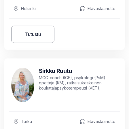
Helsinki
Etävastaanotto
Tutustu
Sirkku Ruutu
MCC-coach (ICF), psykologi (PsM),
opettaja (KM), ratkaisukeskeinen
kouluttajapsykoterapeutti (VET),
kognitiivinen lyhytterapeutti (Kela),
johdon työnohjaaja (STOry),
työyhteisösovittelija, tietokirjailija
Turku
Etävastaanotto