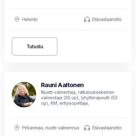
Itsemyötätunto-opettaja (MSC) / NLP
Trainer
Helsinki
Etävastaanotto
Tutustu
Rauni Aaltonen
Nuotti-valmentaja, ratkaisukeskeinen
valmentaja (20 op), lyhytterapeutti (50
op), KM, erityisopettaja,
sosiaalityöntekijä,
psykoterapiakoulutuksessa
Pirkanmaa, nuotti-valmennus
Etävastaanotto