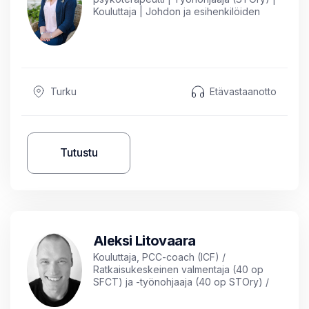
Kouluttaja | Johdon ja esihenkilöiden
valmentaja
Turku
Etävastaanotto
Tutustu
Aleksi Litovaara
Kouluttaja, PCC-coach (ICF) /
Ratkaisukeskeinen valmentaja (40 op
SFCT) ja -työnohjaaja (40 op STOry) /
Ratkaisukeskeinen lyhytterapeutti (40 op
IASTI, level 2)/ Mindfulness Coach /