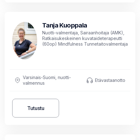
Tanja Kuoppala
Nuotti-valmentaja, Sairaanhoitaja (AMK),
Ratkaisukeskeinen kuvataideterapeutti
(60op) Mindfulness Tunnetaitovalmentaja
(25op) Ratkaisukeskeinen lyhytterapeutti
(50op), Unihoitaja suhs, Debriefing
ohjaaja
Varsinais-Suomi, nuotti-
Etävastaanotto
valmennus
Tutustu