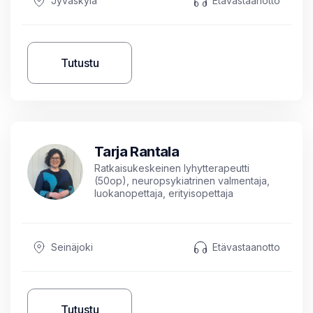
Jyväskylä
Etävastaanotto
Tutustu
Tarja Rantala
Ratkaisukeskeinen lyhytterapeutti
(50op), neuropsykiatrinen valmentaja,
luokanopettaja, erityisopettaja
Seinäjoki
Etävastaanotto
Tutustu