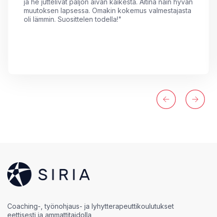
ja he juttelivat paljon aivan kaikesta. Äitinä näin hyvän
muutoksen lapsessa. Omakin kokemus valmestajasta
oli lämmin. Suosittelen todella!
"
Coaching-, työnohjaus- ja lyhytterapeuttikoulutukset
eettisesti ja ammattitaidolla