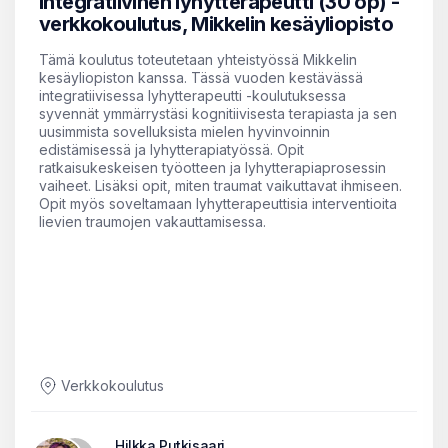
Integratiivinen lyhytterapeutti (30 op) -
verkkokoulutus, Mikkelin kesäyliopisto
Tämä koulutus toteutetaan yhteistyössä Mikkelin
kesäyliopiston kanssa. Tässä vuoden kestävässä
integratiivisessa lyhytterapeutti -koulutuksessa
syvennät ymmärrystäsi kognitiivisesta terapiasta ja sen
uusimmista sovelluksista mielen hyvinvoinnin
edistämisessä ja lyhytterapiatyössä. Opit
ratkaisukeskeisen työotteen ja lyhytterapiaprosessin
vaiheet. Lisäksi opit, miten traumat vaikuttavat ihmiseen.
Opit myös soveltamaan lyhytterapeuttisia interventioita
lievien traumojen vakauttamisessa.
Verkkokoulutus
Hilkka Putkisaari