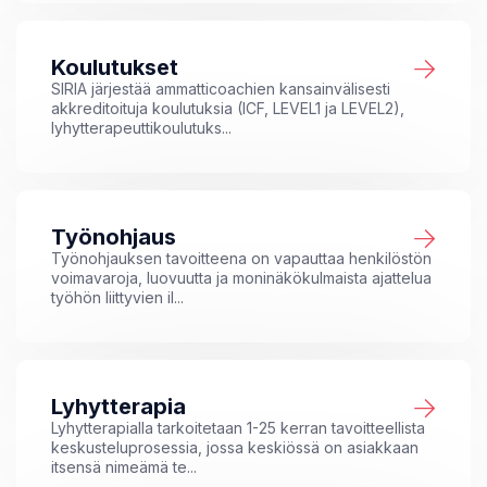
Koulutukset
SIRIA järjestää ammatticoachien kansainvälisesti
akkreditoituja koulutuksia (ICF, LEVEL1 ja LEVEL2),
lyhytterapeuttikoulutuks...
Työnohjaus
Työnohjauksen tavoitteena on vapauttaa henkilöstön
voimavaroja, luovuutta ja moninäkökulmaista ajattelua
työhön liittyvien il...
Lyhytterapia
Lyhytterapialla tarkoitetaan 1-25 kerran tavoitteellista
keskusteluprosessia, jossa keskiössä on asiakkaan
itsensä nimeämä te...