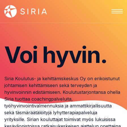
Voi hyvin.
Siria Koulutus- ja kehittämiskeskus Oy on erikoistunut
johtamisen kehittämiseen sekä terveyden ja
hyvinvoinnin edistämiseen. Koulutustarjontansa ohella
Siria tuottaa coachingpalveluita,
työhyvinvointivalmennuksia ja ammattikirjallisuutta
sekä täsmäräätälöityjä lyhytterapiapalveluja
yrityksille. Sirian kouluttajat toimivat myös lukuisissa
kesäyliopistoissa ratkaisukeskeisen ajattelun opettajina.