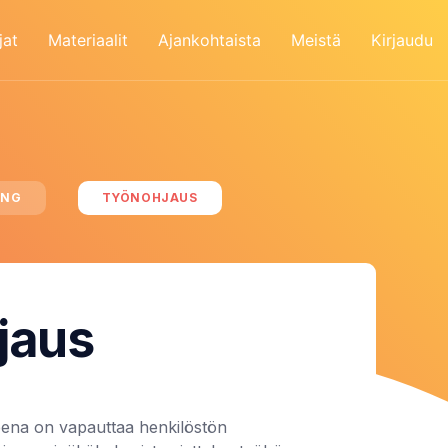
jat
Materiaalit
Ajankohtaista
Meistä
Kirjaudu
ING
TYÖNOHJAUS
jaus
eena on vapauttaa henkilöstön