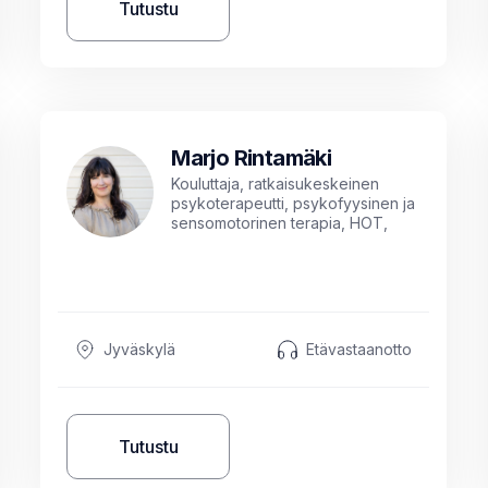
Tutustu
Marjo Rintamäki
Kouluttaja, ratkaisukeskeinen
psykoterapeutti, psykofyysinen ja
sensomotorinen terapia, HOT,
kognitiivinen käyttäytymisterapia,
kuntoutuksen ohjaaja AMK,
sosiaalipedagogisen
hevostoiminnan ohjaaja, ART-
ohjaaja, työnohjaaja
Jyväskylä
Etävastaanotto
Tutustu