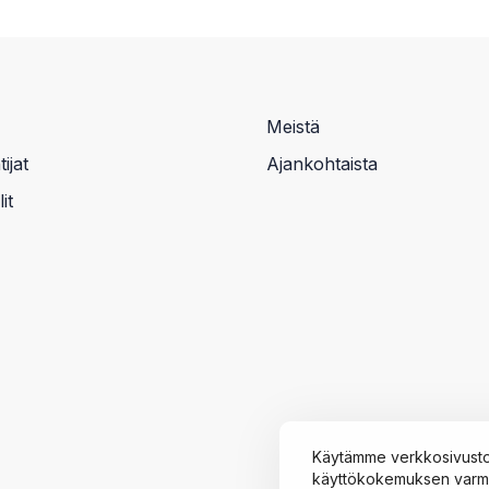
Meistä
ijat
Ajankohtaista
it
Käytämme verkkosivusto
käyttökokemuksen varmis