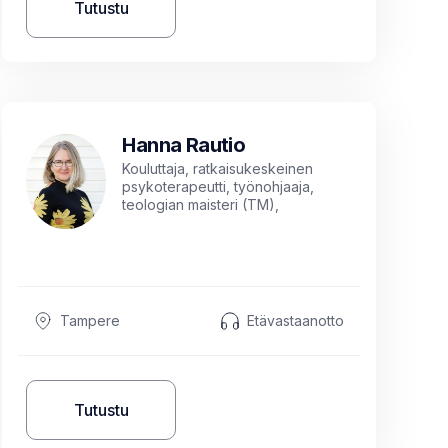
Tutustu
Hanna Rautio
Kouluttaja, ratkaisukeskeinen
psykoterapeutti, työnohjaaja,
teologian maisteri (TM),
ammatillisen opettajan pätevyys
Tampere
Etävastaanotto
Tutustu