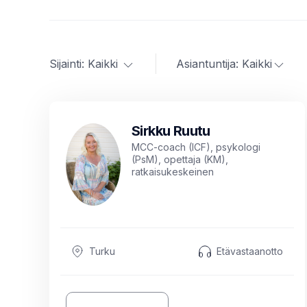
Sijainti:
Kaikki
Asiantuntija:
Kaikki
Sirkku Ruutu
MCC-coach (ICF), psykologi
(PsM), opettaja (KM),
ratkaisukeskeinen
kouluttajapsykoterapeutti (VET),
kognitiivinen lyhytterapeutti (Kela),
johdon työnohjaaja (STOry),
työyhteisösovittelija, tietokirjailija
Turku
Etävastaanotto