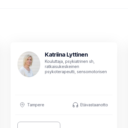
Katriina Lyttinen
Kouluttaja, psykiatrinen sh,
ratkaisukeskeinen
psykoterapeutti, sensomotorisen
ja psykofyysisen psykoterapian
pätevyys, työnohjaaja
Tampere
Etävastaanotto