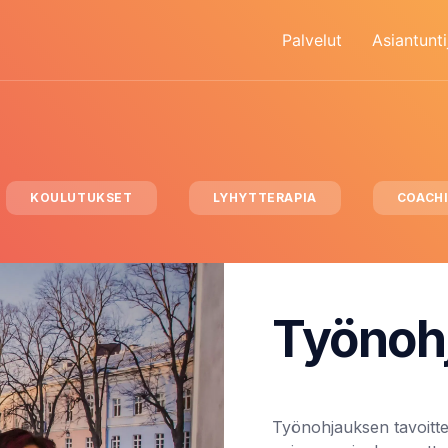
Palvelut
Asiantunti
KOULUTUKSET
LYHYTTERAPIA
COACH
Työnoh
Työnohjauksen tavoitt