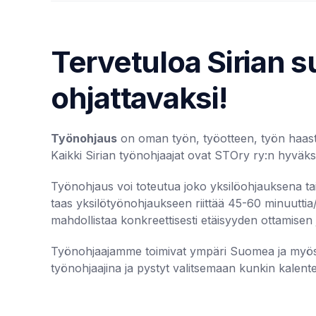
Tervetuloa Sirian 
ohjattavaksi!
Työnohjaus
on oman työn, työotteen, työn haastei
Kaikki Sirian työnohjaajat ovat STOry ry:n hyväks
Työnohjaus voi toteutua joko yksilöohjauksena t
taas yksilötyönohjaukseen riittää 45-60 minuuttia
mahdollistaa konkreettisesti etäisyyden ottamisen
Työnohjaajamme toimivat ympäri Suomea ja myös et
työnohjaajina ja pystyt valitsemaan kunkin kalenter