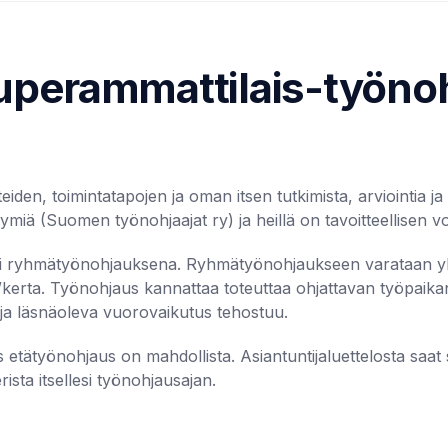
superammattilais-työno
den, toimintatapojen ja oman itsen tutkimista, arviointia ja
ymiä (Suomen työnohjaajat ry) ja heillä on tavoitteellisen 
ai ryhmätyönohjauksena. Ryhmätyönohjaukseen varataan yle
/kerta. Työnohjaus kannattaa toteuttaa ohjattavan työpaika
 ja läsnäoleva vuorovaikutus tehostuu.
ätyönohjaus on mahdollista. Asiantuntijaluettelosta saat se
ista itsellesi työnohjausajan.