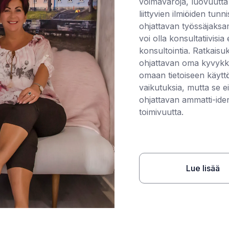
voimavaroja, luovuutta
liittyvien ilmiöiden tun
ohjattavan työssäjaks
voi olla konsultatiivisi
konsultointia. Ratkais
ohjattavan oma kyvykkyy
omaan tietoiseen käyttö
vaikutuksia, mutta se e
ohjattavan ammatti-iden
toimivuutta.
Lue lisää