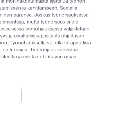
 ja moninäkökulmaista ajattelua työhön
nistamiseen ja kehittämiseen. Samalla
aminen paranee. Joskus työnohjauksessa
a elementtejä, mutta työnohjaus ei ole
ukeskeisessä työnohjauksessa valjastetaan
s ja oivaltamiskapasiteetti ohjattavan
ön. Työnohjauksella voi olla terapeuttisia
i ole terapiaa. Työnohjaus vahvistaa
titeettiä ja edistää ohjattavan omaa