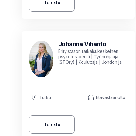
Tutustu
Johanna Vihanto
Erityistason ratkaisukeskeinen
psykoterapeutti | Työnohjaaja
(STOry) | Kouluttaja | Johdon ja
esihenkilöiden valmentaja
Turku
Etävastaanotto
Tutustu