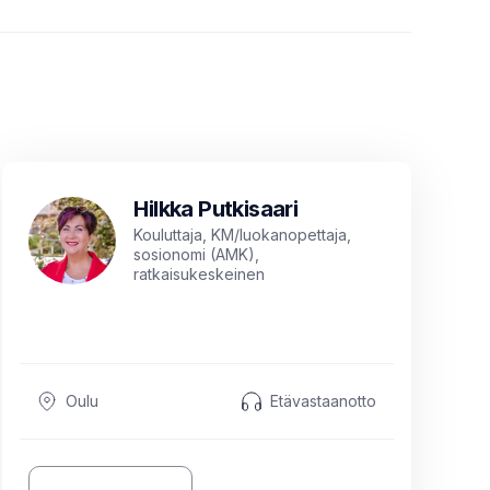
Hilkka Putkisaari
Kouluttaja, KM/luokanopettaja,
sosionomi (AMK),
ratkaisukeskeinen
kouluttajapsykoterapeutti (VET),
kognitiivinen lyhytterapeutti,
kuvataideterapeutti, parisuhde- ja
seksuaaliterapeutti (NACS),
tunnekeskeinen pariterapeutti
(ICEEFT), työnohjaaja (STOry)
Oulu
Etävastaanotto