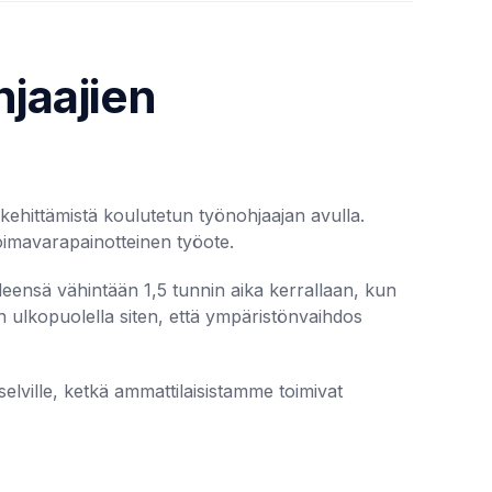
hjaajien
 kehittämistä koulutetun työnohjaajan avulla.
voimavarapainotteinen työote.
ensä vähintään 1,5 tunnin aika kerrallaan, kun
n ulkopuolella siten, että ympäristönvaihdos
lville, ketkä ammattilaisistamme toimivat