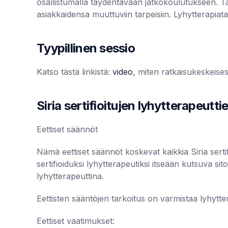
osallistumalla täydentävään jatkokoulutukseen. Tä
asiakkaidensa muuttuviin tarpeisiin. Lyhytterapiat
Tyypillinen sessio
Katso tästä linkistä:
video
, miten ratkaisukeskeises
Siria sertifioitujen lyhytterapeutti
Eettiset säännöt
Nämä eettiset säännöt koskevat kaikkia Siria sertifi
sertifioiduksi lyhytterapeutiksi itseään kutsuva s
lyhytterapeuttina.
Eettisten sääntöjen tarkoitus on varmistaa lyhyt
Eettiset vaatimukset: