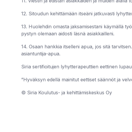
11. Viestin ja edistän asiakkaiden ja muiden alalla t
12. Sitoudun kehittämään itseäni jatkuvasti lyhytte
13. Huolehdin omasta jaksamisestani käymällä työ
pystyn olemaan aidosti läsnä asiakkailleni.
14. Osaan hankkia itselleni apua, jos sitä tarvitse
asiantuntija-apua.
Siria sertifioitujen lyhytterapeuttien eettinen lupau
”Hyväksyn edellä mainitut eettiset säännöt ja velvoit
© Siria Koulutus- ja kehittämiskeskus Oy