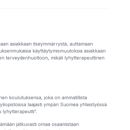
ttamaan asiakkaan itseymmärrystä, auttamaan
oituksenmukaisia käyttäytymismuutoksia asiakkaan
een terveydenhuoltoon, mikäli lyhytterapeuttinen
inen koulutuksensa, joka on ammatillista
säyliopistoissa laajasti ympäri Suomea yhteistyössä
 lyhytterapeutti”.
ittämään jatkuvasti omaa osaamistaan