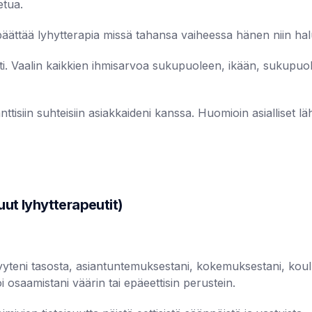
etua.
äättää lyhytterapia missä tahansa vaiheessa hänen niin ha
. Vaalin kaikkien ihmisarvoa sukupuoleen, ikään, sukupuoli
nttisiin suhteisiin asiakkaideni kanssa. Huomioin asialliset
t lyhytterapeutit)
yteni tasosta, asiantuntemuksestani, kokemuksestani, koulut
oi osaamistani väärin tai epäeettisin perustein.