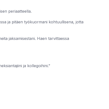
isen periaatteella.
sa ja pitäen työkuormani kohtuullisena, jotta
neita jaksamisestani. Haen tarvittaessa
ksiantajiini ja kollegoihini.”