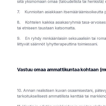
siitä yksinomaan omaa (taloudellista tai henkistä) 
7. Kunnioitan asiakkaan itsemääräämisoikeutta p
8. Kohtelen kaikkia asiakasryhmiä tasa-arvoisesti
tai etniseen taustaan katsomatta.
9. En ryhdy minkäänlaisiin seksuaalisiin tai roma
liittyvät säännöt lyhytterapeuttina toimiessani.
Vastuu omaa ammattikuntaa kohtaan (muu
10. Annan realistisen kuvan osaamisestani, pätevy
tarkoituksellisesti ammatillista kenttää tai markkin