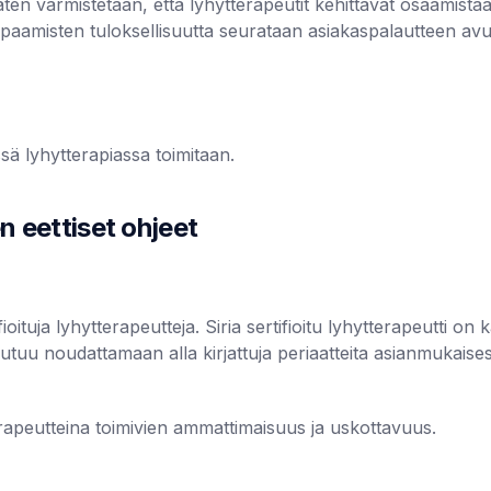
ten varmistetaan, että lyhytterapeutit kehittävät osaamista
apaamisten tuloksellisuutta seurataan asiakaspalautteen avul
sä lyhytterapiassa toimitaan.
en eettiset ohjeet
oituja lyhytterapeutteja. Siria sertifioitu lyhytterapeutti o
itoutuu noudattamaan alla kirjattuja periaatteita asianmukai
terapeutteina toimivien ammattimaisuus ja uskottavuus.