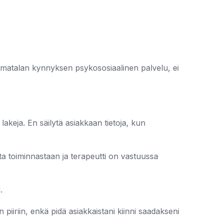
i matalan kynnyksen psykososiaalinen palvelu, ei
akeja. En säilytä asiakkaan tietoja, kun
a toiminnastaan ja terapeutti on vastuussa
i.
iriin, enkä pidä asiakkaistani kiinni saadakseni