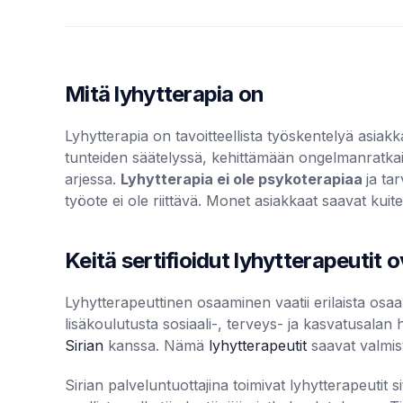
Mitä lyhytterapia on
Lyhytterapia on tavoitteellista työskentelyä asia
tunteiden säätelyssä, kehittämään ongelmanratkais
arjessa.
Lyhytterapia ei ole psykoterapiaa
ja ta
työote ei ole riittävä. Monet asiakkaat saavat kuit
Keitä sertifioidut lyhytterapeutit 
Lyhytterapeuttinen osaaminen vaatii erilaista osa
lisäkoulutusta sosiaali-, terveys- ja kasvatusalan 
Sirian
kanssa. Nämä
lyhytterapeutit
saavat valmist
Sirian palveluntuottajina toimivat lyhytterapeuti