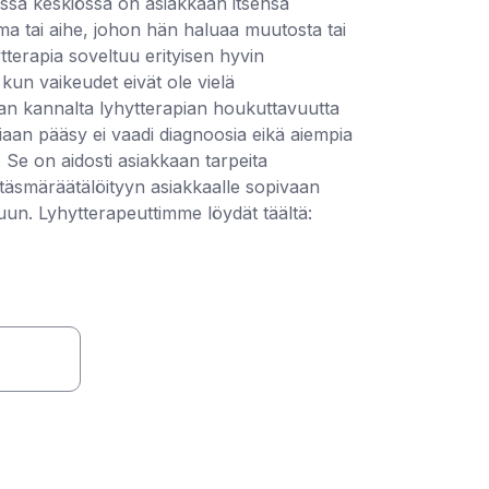
ossa keskiössä on asiakkaan itsensä
 tai aihe, johon hän haluaa muutosta tai
terapia soveltuu erityisen hyvin
kun vaikeudet eivät ole vielä
an kannalta lyhytterapian houkuttavuutta
apiaan pääsy ei vaadi diagnoosia eikä aiempia
. Se on aidosti asiakkaan tarpeita
 täsmäräätälöityyn asiakkaalle sopivaan
n. Lyhytterapeuttimme löydät täältä: