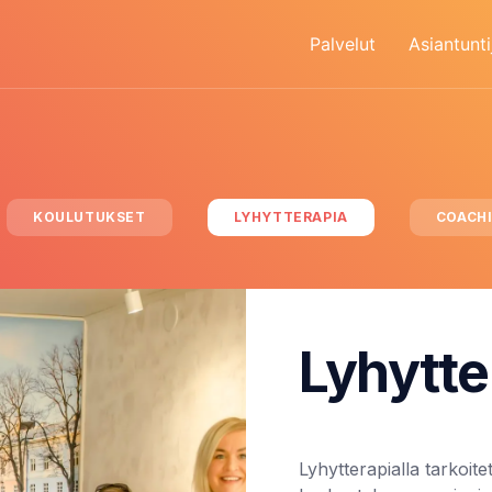
Palvelut
Asiantunti
KOULUTUKSET
LYHYTTERAPIA
COACH
Lyhytte
Lyhytterapialla tarkoite