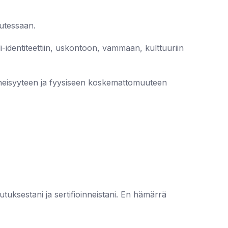
lutessaan.
-identiteettiin, uskontoon, vammaan, kulttuuriin
 läheisyyteen ja fyysiseen koskemattomuuteen
uksestani ja sertifioinneistani. En hämärrä