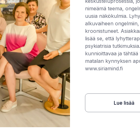
keskusteluprosessia, j
nimeämä teema, ongelma
uusia näkökulmia. Lyhyt
alkuvaiheen ongelmiin, 
kroonistuneet. Asiakka
lisää se, että lyhytter
psykiatrisia tutkimuksia
kunnioittavaa ja tähtää
matalan kynnyksen apuu
www.siriamind.fi
Lue lisää