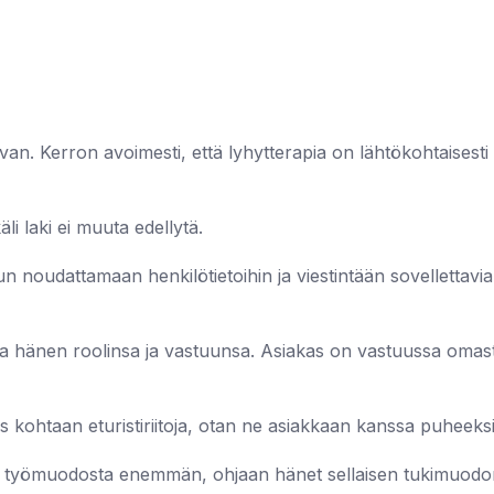
an. Kerron avoimesti, että lyhytterapia on lähtökohtaisest
li laki ei muuta edellytä.
 noudattamaan henkilötietoihin ja viestintään sovellettavia l
 ja hänen roolinsa ja vastuunsa. Asiakas on vastuussa omast
s kohtaan eturistiriitoja, otan ne asiakkaan kanssa puheeks
 työmuodosta enemmän, ohjaan hänet sellaisen tukimuodon pi