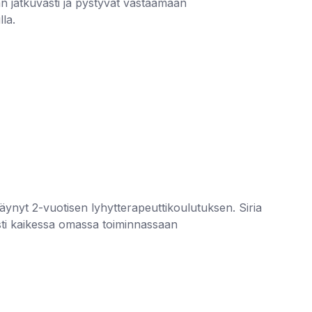
an jatkuvasti ja pystyvät vastaamaan
la.
n käynyt 2-vuotisen lyhytterapeuttikoulutuksen. Siria
sesti kaikessa omassa toiminnassaan