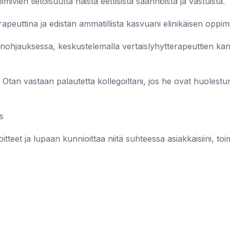
oimivien tietoisuutta näistä eettisistä säännöistä ja vastuista.
rapeuttina ja edistän ammatillista kasvuani elinikäisen oppim
nohjauksessa, keskustelemalla vertaislyhytterapeuttien kans
n. Otan vastaan palautetta kollegoiltani, jos he ovat huolestu
s
teet ja lupaan kunnioittaa niitä suhteessa asiakkaisiini, toime