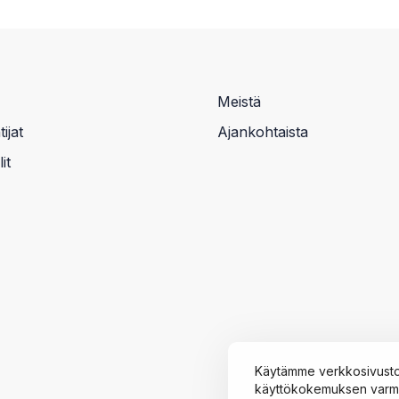
Meistä
ijat
Ajankohtaista
it
Käytämme verkkosivusto
käyttökokemuksen varmis