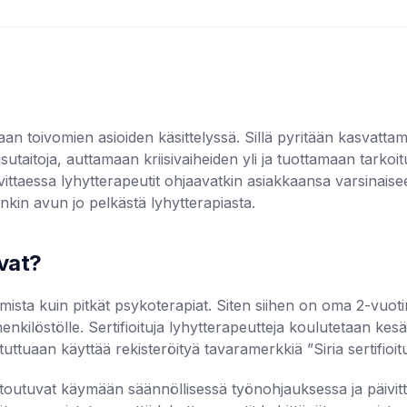
kkaan toivomien asioiden käsittelyssä. Sillä pyritään kasva
utaitoja, auttamaan kriisivaiheiden yli ja tuottamaan tark
rvittaessa lyhytterapeutit ohjaavatkin asiakkaansa varsinais
enkin avun jo pelkästä lyhytterapiasta.
ovat?
amista kuin pitkät psykoterapiat. Siten siihen on oma 2-vuot
henkilöstölle. Sertifioituja lyhytterapeutteja koulutetaan ke
uttuaan käyttää rekisteröityä tavaramerkkiä ”Siria sertifioitu
t sitoutuvat käymään säännöllisessä työnohjauksessa ja päiv