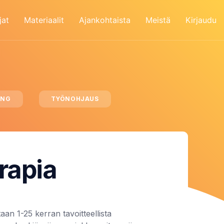
jat
Materiaalit
Ajankohtaista
Meistä
Kirjaudu
ING
TYÖNOHJAUS
rapia
taan 1-25 kerran tavoitteellista