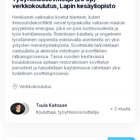
verkkokoulutus, Lapin kesäyliopisto
Henkisesti vaikeaksi koetut tilanteet, kuten
ihmissuhdekonfliktit vievät työpaikoilla valtavan määrän
psyykkistä energiaa, joka on pois tuottavuudesta ja
työn kehittämisestä. Ristiriitojen käsittely ja ongelmien
työstäminen oppimista edistävällä asenteella on yksi
yritysten menestystekijöistä. Sovittelulla tarkoitetaan
vastuullista ja aktiivista ristiriitojen ja konfliktien
ratkaisuprosessia. Tässä vuoden kestävässä
koulutuksessa opitaan restoratiivisen sovittelun
perusteet ja harjoitellaan käytännössä vähintään yksi
todellinen sovitteluprosessi.
Verkkokoulutus
Tuula Kaitsaari
+ 2 muuta
Kouluttaja, työyhteisösovittelija