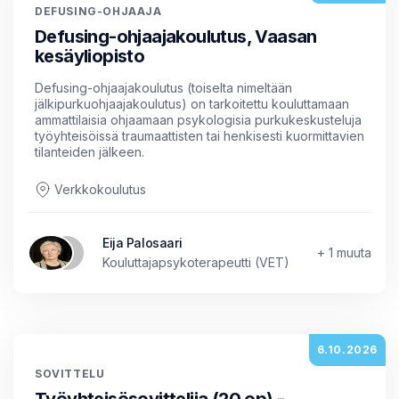
DEFUSING-OHJAAJA
Defusing-ohjaajakoulutus, Vaasan
kesäyliopisto
Defusing-ohjaajakoulutus (toiselta nimeltään
jälkipurkuohjaajakoulutus) on tarkoitettu kouluttamaan
ammattilaisia ohjaamaan psykologisia purkukeskusteluja
työyhteisöissä traumaattisten tai henkisesti kuormittavien
tilanteiden jälkeen.
Verkkokoulutus
Eija Palosaari
+ 1 muuta
Kouluttajapsykoterapeutti (VET)
6.10.2026
SOVITTELU