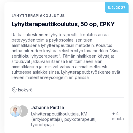
8.2.2027
LYHYTTERAPIAKOULUTUS
Lyhytterapeuttikoulutus, 50 op, EPKY
Ratkaisukeskeinen lyhytterapeutti -koulutus antaa
pätevyyden toimia psykososiaalisen tuen
ammattilaisena lyhytterapeuttisin metodein. Koulutus
antaa oikeuden käyttää rekisteröityä tavamerkkiä "Siria
sertifioitu lyhytterapeutti". Tämän nimikkeen käyttäjät
sitoutuvat jatkuvaan itsensä kehittämiseen alan
ammattilaisina ja toimivat vahvan ammattieettisesti
suhteessa asiakkaisiinsa. Lyhytterapeutit työskentelevät
lievien mielenterveysongelmien parissa.
Isokyrö
Johanna Perttilä
+ 4
Lyhytterapeuttikouluttaja, KM
muuta
(erityisopettaja), psykoterapeutti,
työnohjaaja