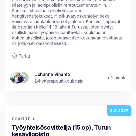
säätelyyn ja monipuolisiin rentoutusmenetelmiin.
Koulutus yhdistää kehotietoisuuden,
hengitysharjoitukset, mielikuvatyöskentelyn sekä
voimavarasuuntautuneen ohjauksen. Koulutusiltapäivät
järjestetään kello 14-18 lähinä Turussa, joten pystyt
osallistumaan työpäivän päätteeksi. Koulutus on
kokemuksellista, joten pääset itse kokemaan elvyttävät
harjoitukset omakohtaisesti.
Turku
Johanna Vihanto
+ 2 muuta
Lyhytterapeuttikouluttaja
2.2.2027
SOVITTELU
Työyhteisösovittelija (15 op), Turun
kesäyliopisto