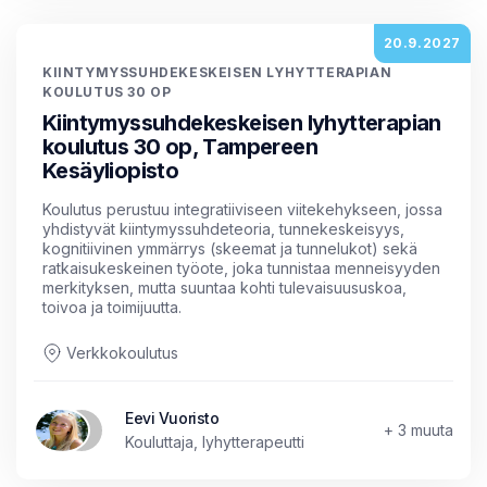
20.9.2027
KIINTYMYSSUHDEKESKEISEN LYHYTTERAPIAN
KOULUTUS 30 OP
Kiintymyssuhdekeskeisen lyhytterapian
koulutus 30 op, Tampereen
Kesäyliopisto
Koulutus perustuu integratiiviseen viitekehykseen, jossa
yhdistyvät kiintymyssuhdeteoria, tunnekeskeisyys,
kognitiivinen ymmärrys (skeemat ja tunnelukot) sekä
ratkaisukeskeinen työote, joka tunnistaa menneisyyden
merkityksen, mutta suuntaa kohti tulevaisuususkoa,
toivoa ja toimijuutta.
Verkkokoulutus
Eevi Vuoristo
+ 3 muuta
Kouluttaja, lyhytterapeutti