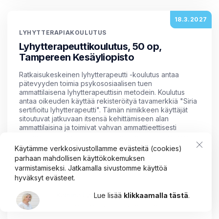
18.3.2027
LYHYTTERAPIAKOULUTUS
Lyhytterapeuttikoulutus, 50 op,
Tampereen Kesäyliopisto
Ratkaisukeskeinen lyhytterapeutti -koulutus antaa
pätevyyden toimia psykososiaalisen tuen
ammattilaisena lyhytterapeuttisin metodein. Koulutus
antaa oikeuden käyttää rekisteröityä tavamerkkiä "Siria
sertifioitu lyhytterapeutti". Tämän nimikkeen käyttäjät
sitoutuvat jatkuvaan itsensä kehittämiseen alan
ammattilaisina ja toimivat vahvan ammattieettisesti
suhteessa asiakkaisiinsa. Lyhytterapeutit työskentelevät
lievien mielenterveysongelmien parissa.
Käytämme verkkosivustollamme evästeitä (cookies)
parhaan mahdollisen käyttökokemuksen
Tampere
varmistamiseksi. Jatkamalla sivustomme käyttöä
hyväksyt evästeet.
Katriina Lyttinen
Lue lisää
klikkaamalla tästä
.
+ 5 muuta
Lyhytterapeuttikoulutuksen opettaja