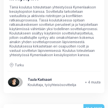
Tämä koulutus toteutetaan yhteistyössä Kymenlaakson
kesäyliopiston kanssa. Sovittelulla tarkoitetaan
vastuullista ja aktiivista ristiriitojen ja konfliktien
ratkaisuprosessia. Tässä koulutuksessa opitaan
ratkaisukeskeisen sovittelun perusteet ja ja harjoitellaan
käytännössä vähintään yksi todellinen sovitteluprosessi.
Koulutukseen sisältyy käytännön sovitteluharjoittelua,
jolloin osallistujille syntyy aito omakohtainen kokemus
ainakin yhden sovitteluprosessin läpiviemisestä.
Koulutuksessa kirkastetaan eri osapuolten roolit ja
vastuut sovittelun läpiviemisessä. Koulutus toteutetaan
yhteistyössä Kymenlaakson kesäyliopiston kanssa.
Turku
Tuula Kaitsaari
+ 4 muuta
Kouluttaja, työyhteisösovittelija