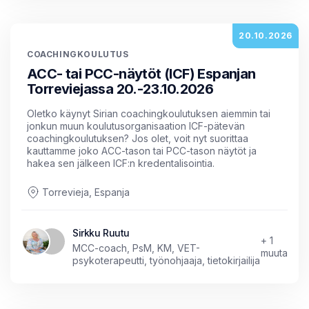
20.10.2026
COACHINGKOULUTUS
ACC- tai PCC-näytöt (ICF) Espanjan
Torreviejassa 20.-23.10.2026
Oletko käynyt Sirian coachingkoulutuksen aiemmin tai
jonkun muun koulutusorganisaation ICF-pätevän
coachingkoulutuksen? Jos olet, voit nyt suorittaa
kauttamme joko ACC-tason tai PCC-tason näytöt ja
hakea sen jälkeen ICF:n kredentalisointia.
Torrevieja, Espanja
Sirkku Ruutu
+ 1
MCC-coach, PsM, KM, VET-
muuta
psykoterapeutti, työnohjaaja, tietokirjailija