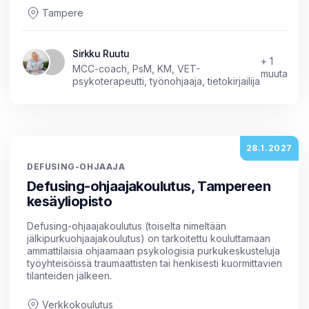
Tampere
Sirkku Ruutu
+ 1
MCC-coach, PsM, KM, VET-
muuta
psykoterapeutti, työnohjaaja, tietokirjailija
28.1.2027
DEFUSING-OHJAAJA
Defusing-ohjaajakoulutus, Tampereen
kesäyliopisto
Defusing-ohjaajakoulutus (toiselta nimeltään
jälkipurkuohjaajakoulutus) on tarkoitettu kouluttamaan
ammattilaisia ohjaamaan psykologisia purkukeskusteluja
työyhteisöissä traumaattisten tai henkisesti kuormittavien
tilanteiden jälkeen.
Verkkokoulutus