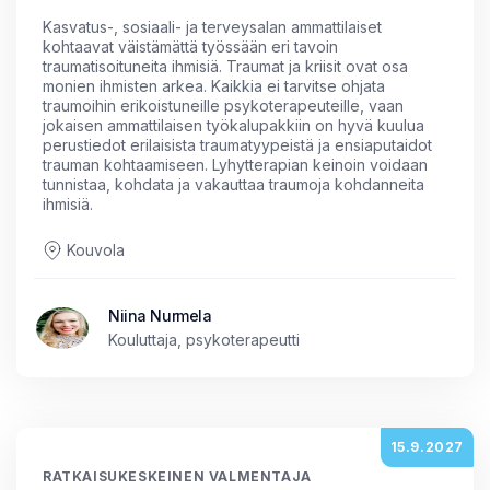
Kasvatus-, sosiaali- ja terveysalan ammattilaiset
kohtaavat väistämättä työssään eri tavoin
traumatisoituneita ihmisiä. Traumat ja kriisit ovat osa
monien ihmisten arkea. Kaikkia ei tarvitse ohjata
traumoihin erikoistuneille psykoterapeuteille, vaan
jokaisen ammattilaisen työkalupakkiin on hyvä kuulua
perustiedot erilaisista traumatyypeistä ja ensiaputaidot
trauman kohtaamiseen. Lyhytterapian keinoin voidaan
tunnistaa, kohdata ja vakauttaa traumoja kohdanneita
ihmisiä.
Kouvola
Niina Nurmela
Kouluttaja, psykoterapeutti
15.9.2027
RATKAISUKESKEINEN VALMENTAJA