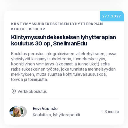
27.1.2027
KIINTYMYSSUHDEKESKEISEN LYHYTTERAPIAN
KOULUTUS 30 OP
Kiintymyssuhdekeskeisen lyhytterapian
koulutus 30 op, SnellmanEdu
Koulutus perustuu integratiiviseen viitekehykseen, jossa
yhdistyvät kiintymyssuhdeteoria, tunnekeskeisyys,
kognitiivinen ymmärrys (skeemat ja tunnelukot) sekä
ratkaisukeskeinen työote, joka tunnistaa menneisyyden
merkityksen, mutta suuntaa kohti tulevaisuususkoa,
toivoa ja toimijuutta.
Verkkokoulutus
Eevi Vuoristo
+ 3 muuta
Kouluttaja, lyhytterapeutti