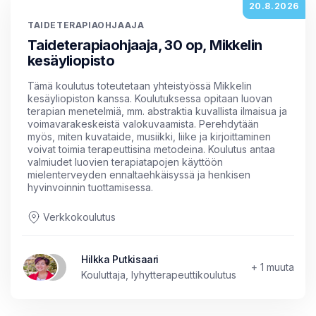
20.8.2026
TAIDETERAPIAOHJAAJA
Taideterapiaohjaaja, 30 op, Mikkelin
kesäyliopisto
Tämä koulutus toteutetaan yhteistyössä Mikkelin
kesäyliopiston kanssa. Koulutuksessa opitaan luovan
terapian menetelmiä, mm. abstraktia kuvallista ilmaisua ja
voimavarakeskeistä valokuvaamista. Perehdytään
myös, miten kuvataide, musiikki, liike ja kirjoittaminen
voivat toimia terapeuttisina metodeina. Koulutus antaa
valmiudet luovien terapiatapojen käyttöön
mielenterveyden ennaltaehkäisyssä ja henkisen
hyvinvoinnin tuottamisessa.
Verkkokoulutus
Hilkka Putkisaari
+ 1 muuta
Kouluttaja, lyhytterapeuttikoulutus