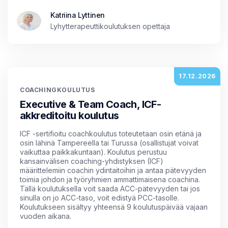
Katriina Lyttinen
Lyhytterapeuttikoulutuksen opettaja
17.12.2026
COACHINGKOULUTUS
Executive & Team Coach, ICF-
akkreditoitu koulutus
ICF -sertifioitu coachkoulutus toteutetaan osin etänä ja
osin lähinä Tampereella tai Turussa (osallistujat voivat
vaikuttaa paikkakuntaan). Koulutus perustuu
kansainvälisen coaching-yhdistyksen (ICF)
määrittelemiin coachin ydintaitoihin ja antaa pätevyyden
toimia johdon ja työryhmien ammattimaisena coachina.
Tällä koulutuksella voit saada ACC-pätevyyden tai jos
sinulla on jo ACC-taso, voit edistyä PCC-tasolle.
Koulutukseen sisältyy yhteensä 9 koulutuspäivää vajaan
vuoden aikana.