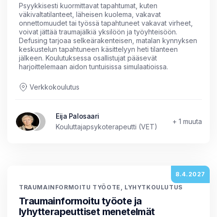
Psyykkisesti kuormittavat tapahtumat, kuten
väkivaltatilanteet, läheisen kuolema, vakavat
onnettomuudet tai työssä tapahtuneet vakavat virheet,
voivat jättää traumajälkiä yksilöön ja työyhteisöön.
Defusing tarjoaa selkeärakenteisen, matalan kynnyksen
keskustelun tapahtuneen käsittelyyn heti tilanteen
jälkeen. Koulutuksessa osallistujat pääsevät
harjoittelemaan aidon tuntuisissa simulaatioissa.
Verkkokoulutus
Eija Palosaari
+ 1 muuta
Kouluttajapsykoterapeutti (VET)
8.4.2027
TRAUMAINFORMOITU TYÖOTE, LYHYTKOULUTUS
Traumainformoitu työote ja
lyhytterapeuttiset menetelmät