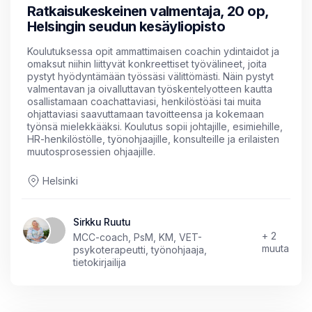
Ratkaisukeskeinen valmentaja, 20 op,
Helsingin seudun kesäyliopisto
Koulutuksessa opit ammattimaisen coachin ydintaidot ja
omaksut niihin liittyvät konkreettiset työvälineet, joita
pystyt hyödyntämään työssäsi välittömästi. Näin pystyt
valmentavan ja oivalluttavan työskentelyotteen kautta
osallistamaan coachattaviasi, henkilöstöäsi tai muita
ohjattaviasi saavuttamaan tavoitteensa ja kokemaan
työnsä mielekkääksi. Koulutus sopii johtajille, esimiehille,
HR-henkilöstölle, työnohjaajille, konsulteille ja erilaisten
muutosprosessien ohjaajille.
Helsinki
Sirkku Ruutu
+ 2
MCC-coach, PsM, KM, VET-
muuta
psykoterapeutti, työnohjaaja,
tietokirjailija