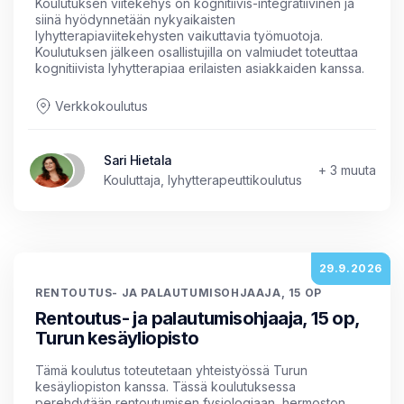
Koulutuksen viitekehys on kognitiivis-integratiivinen ja
siinä hyödynnetään nykyaikaisten
lyhytterapiaviitekehysten vaikuttavia työmuotoja.
Koulutuksen jälkeen osallistujilla on valmiudet toteuttaa
kognitiivista lyhytterapiaa erilaisten asiakkaiden kanssa.
Verkkokoulutus
Sari Hietala
+ 3 muuta
Kouluttaja, lyhytterapeuttikoulutus
29.9.2026
RENTOUTUS- JA PALAUTUMISOHJAAJA, 15 OP
Rentoutus- ja palautumisohjaaja, 15 op,
Turun kesäyliopisto
Tämä koulutus toteutetaan yhteistyössä Turun
kesäyliopiston kanssa. Tässä koulutuksessa
perehdytään rentoutumisen fysiologiaan, hermoston