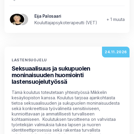
Eija Palosaari
+ 1 muuta
Kouluttajapsykoterapeutti (VET)
24.11.2026
LASTENSUOJELU
Seksuaalisuus ja sukupuolen
moninaisuuden huomiointi
lastensuojelutyössä
Tämä koulutus toteutetaan yhteistyössä Mikkelin
kesäyliopiston kanssa. Koulutus tarjoaa ajankohtaista
tietoa seksuaalisuuden ja sukupuolen moninaisuudesta
sekä konkreettisia työvälineitä sensitiiviseen,
kunnioittavaan ja ammatillisesti turvalliseen
kohtaamiseen. Koulutuksen tavoitteena on vahvistaa
työntekijän valmiuksia tukea lapsen ja nuoren
identiteettiprosessia sekä rakentaa turvallista