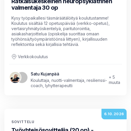
Ratkaisukeskeinen neuropsykiatrinen
valmentaja 30 op
Kysy työpaikallesi täsmäräätälöityä koulutustamme!
Koulutus sisältää 12 opetuspäivää (verkko-opetus),
vertaisryhmätyöskentelyä, paritutorointia,
asiakasharjoittelua (opiskelija suorittaa omaan
työhönsä/työympäristöönsä liittyen), kirjallisuuden
reflektointia sekä kirjallisia tehtäviä.
Verkkokoulutus
Satu Kujanpää
+ 5
Kouluttaja, nuotti-valmentaja, resilienssi-
muuta
coach, lyhytterapeutti
6.10.2026
SOVITTELU
Työyhteisösovittelija (20 op) -