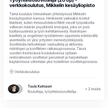
Työyhteisösovittelija (20 op) -
verkkokoulutus, Mikkelin kesäyliopisto
Tämä koulutus toteutetaan yhteistyössä Mikkelin
kesäyliopiston kanssa. Henkisesti vaikeaksi koetut
tilanteet, kuten ihmissuhdekonfliktit vievät työpaikoilla
valtavan määrän psyykkistä energiaa, joka on pois
tuottavuudesta ja työn kehittämisestä. Ristiriitojen
käsittely ja ongelmien työstäminen oppimista edistävällä
asenteella on yksi yritysten menestystekijöistä.
Sovittelulla tarkoitetaan vastuullista ja aktiivista
ristiriitojen ja konfliktien ratkaisuprosessia. Tässä
vuoden kestävässä koulutuksessa opitaan
restoratiivisen sovittelun perusteet ja harjoitellaan
käytännössä vähintään yksi todellinen sovitteluprosessi.
Verkkokoulutus
Tuula Kaitsaari
+ 2 muuta
Kouluttaja, työyhteisösovittelija