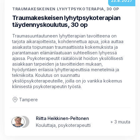
23.8.2027
TRAUMAKESKEINEN LYHYTPSYKOTERAPIA, 30 OP
Traumakeskeisen lyhytpsykoterapian
täydennyskoulutus, 30 op
Traumasuuntautuneen lyhytterapian tavoitteena on
tarjota aikarajoitteista, kohdennettua apua, joka auttaa
asiakasta toipumaan traumaattisista kokemuksista ja
parantamaan elämänlaatuaan suhteellisen lyhyessä
ajassa. Psykoterapeutit räätälöivät hoidon yksilöllisesti
asiakkaan tarpeiden ja tavoitteiden mukaan,
hyödyntäen erilaisia lyhytterapeuttisia menetelmiä ja
tekniikoita. Koulutus on suunnattu
yksilöpsykoterapeuteille, joilla on jo vankka kokemus
kliinisestä psykoterapeutin työstä.
Tampere
Riitta Heikkinen-Peltonen
+ 3 muuta
Kouluttaja, psykoterapeutti