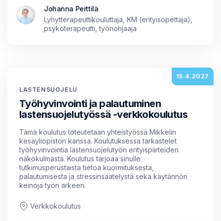
Johanna Perttilä
Lyhytterapeuttikouluttaja, KM (erityisopettaja),
psykoterapeutti, työnohjaaja
15.4.2027
LASTENSUOJELU
Työhyvinvointi ja palautuminen
lastensuojelutyössä -verkkokoulutus
Tämä koulutus toteutetaan yhteistyössä Mikkelin
kesäyliopiston kanssa. Koulutuksessa tarkastelet
työhyvinvointia lastensuojelutyön erityispiirteiden
näkökulmasta. Koulutus tarjoaa sinulle
tutkimusperustaista tietoa kuormituksesta,
palautumisesta ja stressinsäätelystä sekä käytännön
keinoja työn arkeen.
Verkkokoulutus