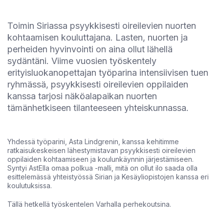
Toimin Siriassa psyykkisesti oireilevien nuorten
kohtaamisen kouluttajana. Lasten, nuorten ja
perheiden hyvinvointi on aina ollut lähellä
sydäntäni. Viime vuosien työskentely
erityisluokanopettajan työparina intensiivisen tuen
ryhmässä, psyykkisesti oireilevien oppilaiden
kanssa tarjosi näköalapaikan nuorten
tämänhetkiseen tilanteeseen yhteiskunnassa.
Yhdessä työparini, Asta Lindgrenin, kanssa kehitimme
ratkaisukeskeisen lähestymistavan psyykkisesti oireilevien
oppilaiden kohtaamiseen ja koulunkäynnin järjestämiseen.
Syntyi AstElla omaa polkua -malli, mitä on ollut ilo saada olla
esittelemässä yhteistyössä Sirian ja Kesäyliopistojen kanssa eri
koulutuksissa.
Tällä hetkellä työskentelen Varhalla perhekoutsina.