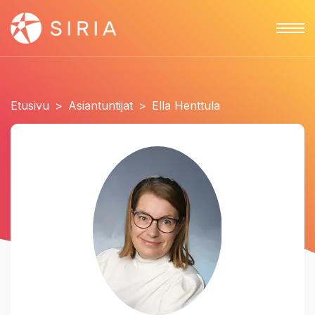
Etusivu
>
Asiantuntijat
>
Ella Henttula