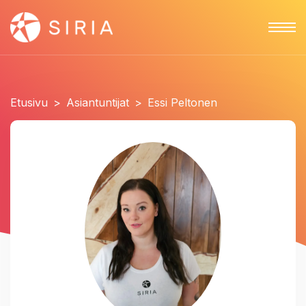
Etusivu
>
Asiantuntijat
>
Essi Peltonen