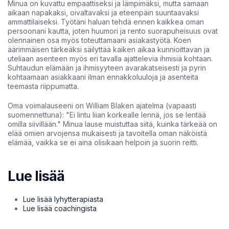
Minua on kuvattu empaattiseksi ja lämpimäksi, mutta samaan
aikaan napakaksi, oivaltavaksi ja eteenpäin suuntaavaksi
ammattilaiseksi. Työtäni haluan tehdä ennen kaikkea oman
persoonani kautta, joten huumori ja rento suorapuheisuus ovat
olennainen osa myös toteuttamaani asiakastyötä. Koen
äärimmäisen tärkeäksi säilyttää kaiken aikaa kunnioittavan ja
uteliaan asenteen myös eri tavalla ajattelevia ihmisiä kohtaan.
Suhtaudun elämään ja ihmisyyteen avarakatseisesti ja pyrin
kohtaamaan asiakkaani ilman ennakkoluuloja ja asenteita
teemasta riippumatta.
Oma voimalauseeni on William Blaken ajatelma (vapaasti
suomennettuna): "Ei lintu liian korkealle lennä, jos se lentää
omilla siivillään." Minua lause muistuttaa siitä, kuinka tärkeää on
elää omien arvojensa mukaisesti ja tavoitella oman näköistä
elämää, vaikka se ei aina olisikaan helpoin ja suorin reitti.
Lue lisää
Lue lisää lyhytterapiasta
Lue lisää coachingista