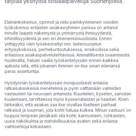
tarjoaa yksityisiä sosiaalipalveluja Suonenjoella.
Elämänkokemus, opinnot ja reilu parinkymmenen vuoden
työkokemus erilaisten asiakasryhmien parissa on antanut
minulle laajasti näkemystä ja ymmärrystä ihmisyydestä,
inhimillisyydestä ja sen eri ilmenemismuodoista. Ennen
yrittäjyyttä olen työskennellyt mm. lastensuojelun
erityisyksikössä, perhekuntoutuksessa, ensikodissa sekä
erilaisissa asiakaspalvelutehtävissä. Ammatillisesta osaamisesta
huolimatta, haluan vaalia työskentelyssäni ennen kaikkea
ajatusta siitä, että jokainen ihminen on itse oman elämänsä
paras asiantuntija.
Hyödynnän työskentelyssäni monipuolisesti erilaisia
ratkaisukeskeisiä menetelmiä ja pyrin välttämään valmiiden
vastausten tai neuvojen antamista. Kuuntelen, kyselen, sanoitan
kuulemaani, tarvittaessa myös kyseenalaistan ja haastan. Koen
tärkeäksi, että asiakas saa itse oivaltaa itselleen parhaat
ratkaisut ja suunnan, jota kohti haluaa kulkea. Minun vastuuni on
tuuppia lempeän jämäkästi sitä kohti; kannustaen, rohkaisten,
uusia näkökulmia ja mahdollisuuksia avaten sekä erilaisia
vaihtoehtoja kirkastaen.