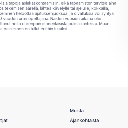
sia tapoja asiakaskohtaamisiin, eikä tapaamisten tarvitse aina
tekemisen äärellä; lähteä kävelylle tai ajelulle, kokkailla,
ekeminen helpottaa ajatuksenjuoksua, ja oivalluksia voi syntyä
yt 20 vuoden uran opettajana. Näiden vuosien aikana olen
auttanut heitä eteenpäin monenlaisista pulmatilanteista. Muun
painiminen on tullut erittäin tutuiksi.
Meistä
ijat
Ajankohtaista