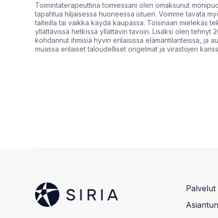
Toimintaterapeuttina toimiessani olen omaksunut monipuoli
tapahtua hiljaisessa huoneessa istuen. Voimme tavata myös 
taiteilla tai vaikka käydä kaupassa. Toisinaan mielekäs t
yllättävissä hetkissä yllättävin tavoin. Lisäksi olen tehn
kohdannut ihmisiä hyvin erilaisissa elämäntilanteissa, ja 
muassa erilaiset taloudelliset ongelmat ja virastojen kanssa 
Palvelut
Asiantunt