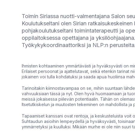
Toimin Siriassa nuotti-valmentajana Salon seud
Koulutukseltani olen Sirian ratkaisukeskeinen 
pohjakoulutukseltani toimintaterapeutti ja ope
oppilaitoksessa opettajana ja yksilöohjaajana.
Työkykykoordinaattoriksi ja NLP:n perusteita
Ihmisten kohtaaminen ymmärtävästi ja hyväksyvästi on minul
Erilaiset persoonat ja ajattelutavat, sekä etenkin tarinat n
jokainen voi tulla kohdatuksi ja saada apua huoliinsa mah
Tarinoitakin kiinnostavampaa on se, mihin suuntaan lähd
vahvuuksiaan tässä ja nyt. Olen hyvä huomaamaan ja tuoma
meissä jokaisessa piilevän potentiaalin. Tähän on olemassa
Itsetutkiskelun ja muutosten tekeminen on mahdollista ja pi
Tapaamiset kanssani ovat rentoja, ja keskusteluista voit ot
Suhtaudun asioihin lempeydellä ja hyväksyvästi, toisinaan
ymmärretyksi ja kuulluksi. Mikään murhe ei ole niin suuri tai