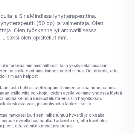
ulla ja SiriaMindissa lyhytterapeuttina.
lyhytterapeutti (50 op) ja valmentaja. Olen
ttaja. Olen työskennellyt ammatillisessa
 Lisäksi olen opiskellut mm.
.
le tärkeää niin ammatillisesti kuin yksityiselämässäkin.
iiden taustalla ovat aina kiinnostaneet minua. On tärkeää, että
dollisimman helposti.
etään tästä hetkestä eteenpäin. Ihminen ei aina huomaa omia
an esille niitä seikkoja, joiden avulla voimme yhdessä löytää
 monia keinoja keskustelusta erilaisiin harjoituksiin.
tkäkestoista vain, jos motivaatio lähtee itsestä.
taa matkaasi juuri sen, mikä tuntuu hyvältä ja oikealta.
 myös kevyellä huumorilla. Tärkeintä on, että koet olosi
 pieni, etteikö siitä kannattaisi puhua.