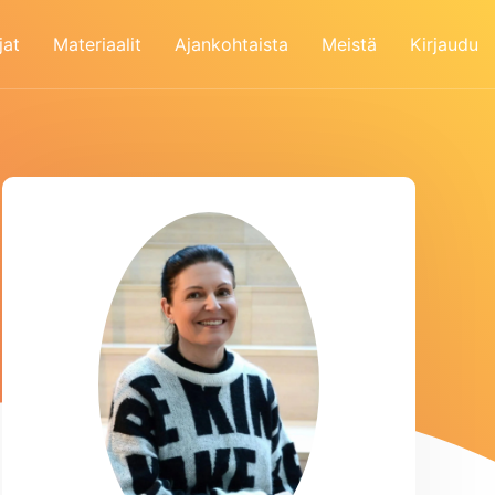
jat
Materiaalit
Ajankohtaista
Meistä
Kirjaudu