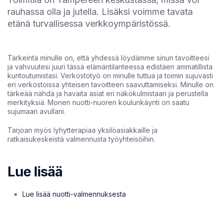
rauhassa olla ja jutella. Lisäksi voimme tavata
etänä turvallisessa verkkoympäristössä.
Tärkeintä minulle on, että yhdessä löydämme sinun tavoitteesi
ja vahvuutesi juuri tässä elämäntilanteessa edistäen ammatillista
kuntoutumistasi. Verkostotyö on minulle tuttua ja toimin sujuvasti
eri verkostoissa yhteisen tavoitteen saavuttamiseksi. Minulle on
tärkeää nähdä ja havaita asiat eri näkökulmistaan ja perustella
merkityksiä. Monen nuotti-nuoren koulunkäynti on saatu
sujumaan avullani.
Tarjoan myös lyhytterapiaa yksilöasiakkaille ja
ratkaisukeskeistä valmennusta työyhteisöihin.
Lue lisää
Lue lisää nuotti-valmennuksesta