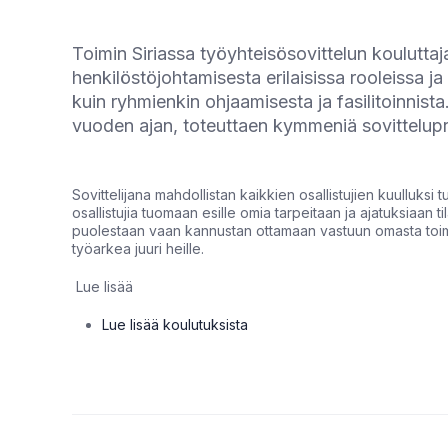
Toimin Siriassa työyhteisösovittelun koulutta
henkilöstöjohtamisesta erilaisissa rooleissa j
kuin ryhmienkin ohjaamisesta ja fasilitoinnis
vuoden ajan, toteuttaen kymmeniä sovittelup
Sovittelijana mahdollistan kaikkien osallistujien kuulluks
osallistujia tuomaan esille omia tarpeitaan ja ajatuksiaan t
puolestaan vaan kannustan ottamaan vastuun omasta toim
työarkea juuri heille.
Lue lisää
Lue lisää koulutuksista