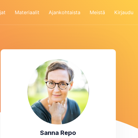
jat
Materiaalit
Ajankohtaista
Meistä
Kirjaudu
Sanna Repo