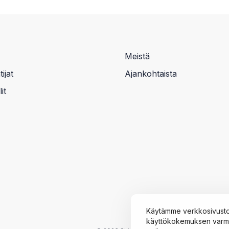
Meistä
ijat
Ajankohtaista
it
Käytämme verkkosivusto
käyttökokemuksen varmis