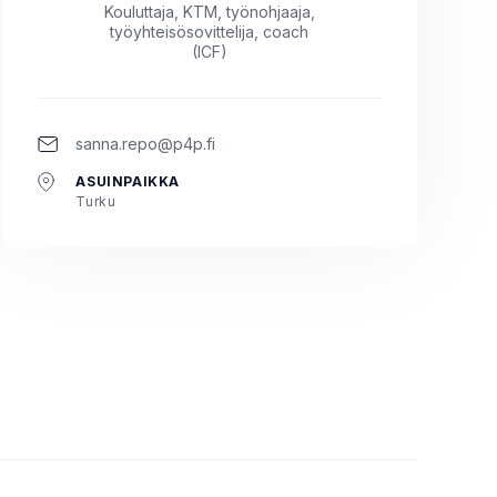
Kouluttaja, KTM, työnohjaaja,
työyhteisösovittelija, coach
(ICF)
sanna.repo@p4p.fi
ASUINPAIKKA
Turku