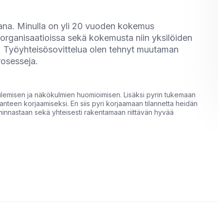
jana. Minulla on yli 20 vuoden kokemus
a organisaatioissa sekä kokemusta niin yksilöiden
ta. Työyhteisösovittelua olen tehnyt muutaman
rosesseja.
i tulemisen ja näkökulmien huomioimisen. Lisäksi pyrin tukemaan
ilanteen korjaamiseksi. En siis pyri korjaamaan tilannetta heidän
innastaan sekä yhteisesti rakentamaan riittävän hyvää