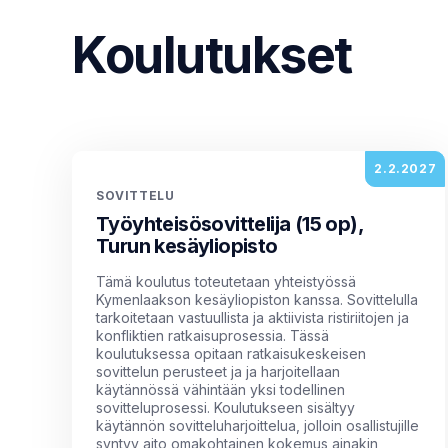
Koulutukset
2.2.2027
SOVITTELU
Työyhteisösovittelija (15 op),
Turun kesäyliopisto
Tämä koulutus toteutetaan yhteistyössä
Kymenlaakson kesäyliopiston kanssa. Sovittelulla
tarkoitetaan vastuullista ja aktiivista ristiriitojen ja
konfliktien ratkaisuprosessia. Tässä
koulutuksessa opitaan ratkaisukeskeisen
sovittelun perusteet ja ja harjoitellaan
käytännössä vähintään yksi todellinen
sovitteluprosessi. Koulutukseen sisältyy
käytännön sovitteluharjoittelua, jolloin osallistujille
syntyy aito omakohtainen kokemus ainakin