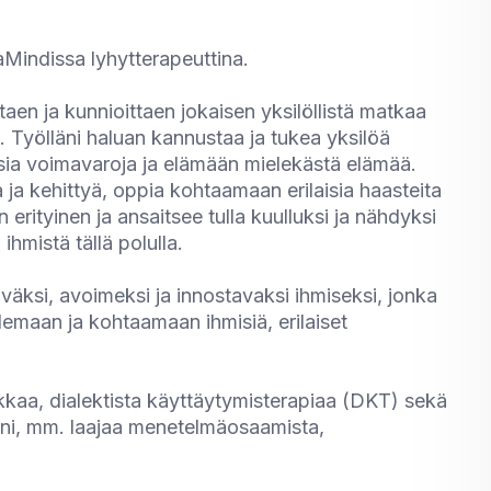
aMindissa lyhytterapeuttina.
en ja kunnioittaen jokaisen yksilöllistä matkaa
ia. Työlläni haluan kannustaa ja tukea yksilöä
sia voimavaroja ja elämään mielekästä elämää.
 ja kehittyä, oppia kohtaamaan erilaisia haasteita
erityinen ja ansaitsee tulla kuulluksi ja nähdyksi
hmistä tällä polulla.
väksi, avoimeksi ja innostavaksi ihmiseksi, jonka
emaan ja kohtaamaan ihmisiä, erilaiset
kaa, dialektista käyttäytymisterapiaa (DKT) sekä
ni, mm. laajaa menetelmäosaamista,