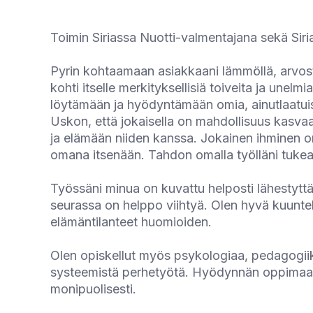
Toimin Siriassa Nuotti-valmentajana sekä Siri
Pyrin kohtaamaan asiakkaani lämmöllä, arvosta
kohti itselle merkityksellisiä toiveita ja unelm
löytämään ja hyödyntämään omia, ainutlaatui
Uskon, että jokaisella on mahdollisuus kasvaa
ja elämään niiden kanssa. Jokainen ihminen on 
omana itsenään. Tahdon omalla työlläni tukea i
Työssäni minua on kuvattu helposti lähestyttä
seurassa on helppo viihtyä. Olen hyvä kuuntel
elämäntilanteet huomioiden.
Olen opiskellut myös psykologiaa, pedagogiik
systeemistä perhetyötä. Hyödynnän oppimaa
monipuolisesti.