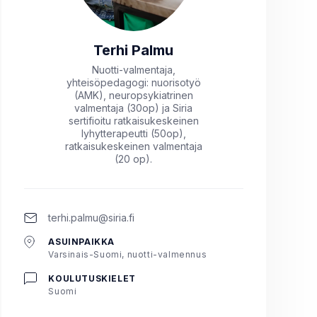
Terhi Palmu
Nuotti-valmentaja,
yhteisöpedagogi: nuorisotyö
(AMK), neuropsykiatrinen
valmentaja (30op) ja Siria
sertifioitu ratkaisukeskeinen
lyhytterapeutti (50op),
ratkaisukeskeinen valmentaja
(20 op).
terhi.palmu@siria.fi
ASUINPAIKKA
Varsinais-Suomi, nuotti-valmennus
KOULUTUSKIELET
Suomi