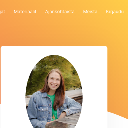
jat
Materiaalit
Ajankohtaista
Meistä
Kirjaudu