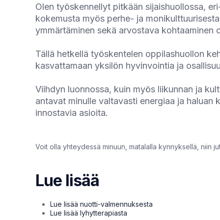
Olen työskennellyt pitkään sijaishuollossa, eri
kokemusta myös perhe- ja monikulttuurisesta 
ymmärtäminen sekä arvostava kohtaaminen on 
Tällä hetkellä työskentelen oppilashuollon ke
kasvattamaan yksilön hyvinvointia ja osallisuu
Viihdyn luonnossa, kuin myös liikunnan ja kul
antavat minulle valtavasti energiaa ja halua
innostavia asioita.
Voit olla yhteydessä minuun, matalalla kynnyksellä, niin jute
Lue lisää
Lue lisää nuotti-valmennuksesta
Lue lisää lyhytterapiasta