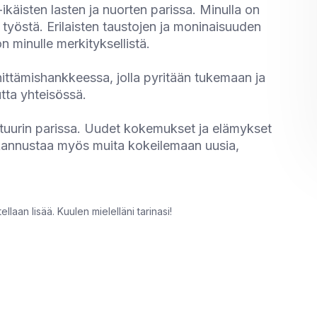
-ikäisten lasten ja nuorten parissa. Minulla on
työstä. Erilaisten taustojen ja moninaisuuden
minulle merkityksellistä.
hittämishankkeessa, jolla pyritään tukemaan ja
tta yhteisössä.
ttuurin parissa. Uudet kokemukset ja elämykset
n kannustaa myös muita kokeilemaan uusia,
llaan lisää. Kuulen mielelläni tarinasi!