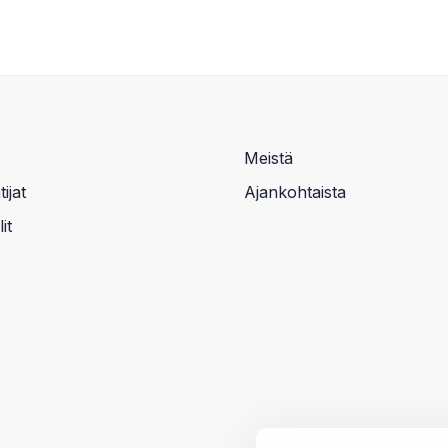
Meistä
ijat
Ajankohtaista
it