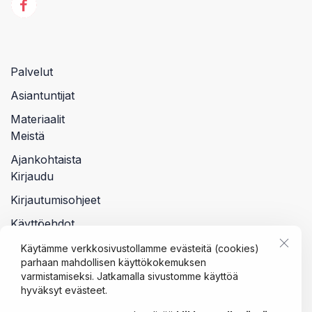
Palvelut
Asiantuntijat
Materiaalit
Meistä
Ajankohtaista
Kirjaudu
Kirjautumisohjeet
Käyttöehdot
Tietosuojalauseke
Käytämme verkkosivustollamme evästeitä (cookies)
parhaan mahdollisen käyttökokemuksen
varmistamiseksi. Jatkamalla sivustomme käyttöä
hyväksyt evästeet.
© 2023 Siria