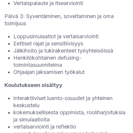
Vertaispalaute ja itsearviointi
Päivä 3: Syventäminen, soveltaminen ja oma
toimijuus
Loppusimulaatiot ja vertaisarviointi
Eettiset rajat ja sensitiivisyys
Jälkihoito ja tukirakenteet työyhteisöissä
Henkilökohtainen defusing-
toimintasuunnitelma
Ohjaajan jaksamisen työkalut
Koulutukseen sisältyy
interaktiiviset luento-osuudet ja yhteinen
keskustelu
kokemuksellisesta oppimista, rooliharjoituksia
ja simulaatioita
vertaisarviointi ja reflektio