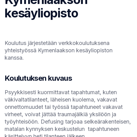
kesäyliopisto
Koulutus järjestetään verkkokoulutuksena
yhteistyössä Kymenlaakson kesäyliopiston
kanssa.
Koulutuksen kuvaus
Psyykkisesti kuormittavat tapahtumat, kuten
väkivaltatilanteet, läheisen kuolema, vakavat
onnettomuudet tai työssä tapahtuneet vakavat
virheet, voivat jättää traumajälkiä yksilöön ja
työyhteisöön. Defusing tarjoaa selkeärakenteisen,
matalan kynnyksen keskustelun tapahtuneen
käsittelyyn heti tilanteen jälkeen.