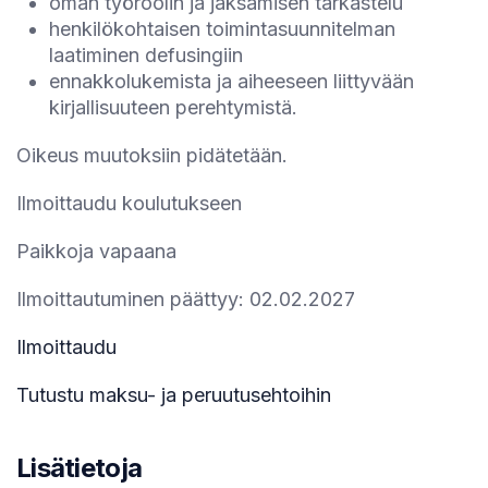
oman työroolin ja jaksamisen tarkastelu
henkilökohtaisen toimintasuunnitelman
laatiminen defusingiin
ennakkolukemista ja aiheeseen liittyvään
kirjallisuuteen perehtymistä.
Oikeus muutoksiin pidätetään.
Ilmoittaudu koulutukseen
Paikkoja vapaana
Ilmoittautuminen päättyy: 02.02.2027
Ilmoittaudu
Tutustu maksu- ja peruutusehtoihin
Lisätietoja