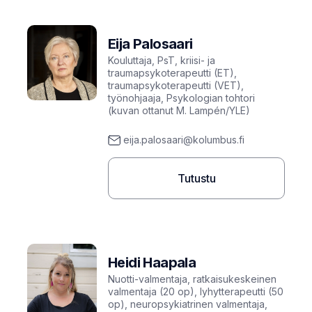
Eija Palosaari
Kouluttaja, PsT, kriisi- ja
traumapsykoterapeutti (ET),
traumapsykoterapeutti (VET),
työnohjaaja, Psykologian tohtori
(kuvan ottanut M. Lampén/YLE)
eija.palosaari@kolumbus.fi
Tutustu
Heidi Haapala
Nuotti-valmentaja, ratkaisukeskeinen
valmentaja (20 op), lyhytterapeutti (50
op), neuropsykiatrinen valmentaja,