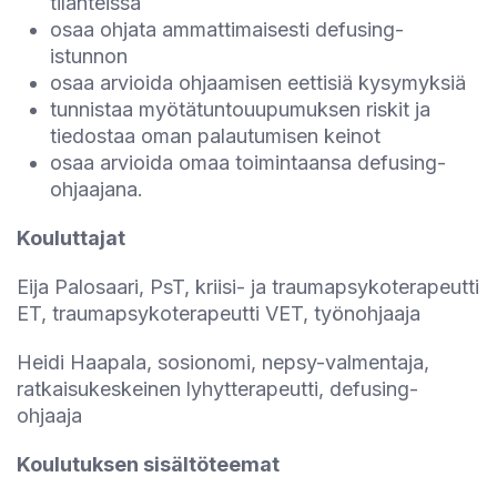
tilanteissa
osaa ohjata ammattimaisesti defusing-
istunnon
osaa arvioida ohjaamisen eettisiä kysymyksiä
tunnistaa myötätuntouupumuksen riskit ja
tiedostaa oman palautumisen keinot
osaa arvioida omaa toimintaansa defusing-
ohjaajana.
Kouluttajat
Eija Palosaari, PsT, kriisi- ja traumapsykoterapeutti
ET, traumapsykoterapeutti VET, työnohjaaja
Heidi Haapala, sosionomi, nepsy-valmentaja,
ratkaisukeskeinen lyhytterapeutti, defusing-
ohjaaja
Koulutuksen sisältöteemat