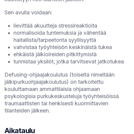
Sen avulla voidaan:
lievittää akuutteja stressireaktioita
normalisoida tuntemuksia ja vähentää
haitallista/tarpeetonta syyllisyyttä
vahvistaa työyhteisön keskinäistä tukea
ehkäistä jälkioireiden pitkittymistä
tunnistaa yksilöt, jotka tarvitsevat jatkotukea
Defusing-ohjaajakoulutus (toiselta nimeltään
jälkipurkuohjaajakoulutus) on tarkoitettu
kouluttamaan ammattilaisia ohjaamaan
psykologisia purkukeskusteluja työyhteisöissä
traumaattisten tai henkisesti kuormittavien
tilanteiden jälkeen.
Aikataulu