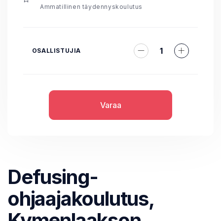
Ammatillinen täydennyskoulutus
1
OSALLISTUJIA
Varaa
Defusing-
ohjaajakoulutus,
Kymenlaakson