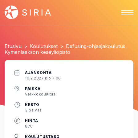
Etusivu
>
Koulutukset
>
Defusing-ohjaajakoulutus,
Kymenlaakson kesäyliopisto
AJANKOHTA
16.2.2027 klo 7.00
PAIKKA
Verkkokoulutus
KESTO
3 päivää
HINTA
870
KOULUTUSTASO