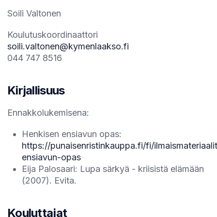
Soili Valtonen
Koulutuskoordinaattori
soili.valtonen@kymenlaakso.fi
044 747 8516
Kirjallisuus
Ennakkolukemisena:
Henkisen ensiavun opas:
https://punaisenristinkauppa.fi/fi/ilmaismateriaal
ensiavun-opas
Eija Palosaari: Lupa särkyä - kriisistä elämään
(2007). Evita.
Kouluttajat