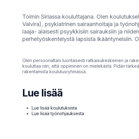
Toimin Siriassa kouluttajana. Olen koulutukse
Valvira), psykiatrinen sairaanhoitaja ja työn
laaja- alaisesti psyykkisiin sairauksiin ja niid
perhetyöskentelystä lapsista ikääntyneisiin. 
Olen persoonaltani luontaisesti ratkaisukeskeinen ja raken
kouluttaa niin, että oppiminen on mielekästä. Pidän tärkeä
rakentamista koulutusryhmässä.
Lue lisää
Lue lisää koulutuksista
Lue lisää työnohjauksesta