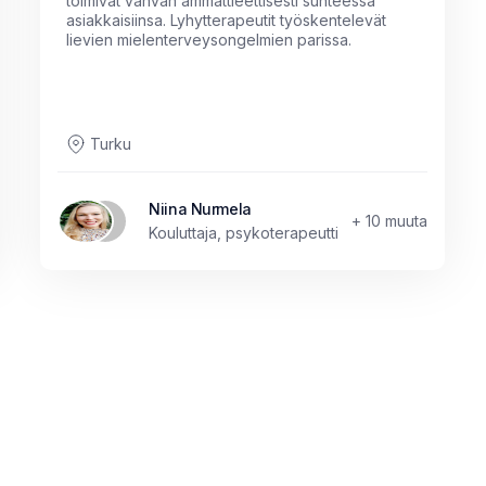
toimivat vahvan ammattieettisesti suhteessa
asiakkaisiinsa. Lyhytterapeutit työskentelevät
lievien mielenterveysongelmien parissa.
Turku
Niina Nurmela
+ 10 muuta
Kouluttaja, psykoterapeutti