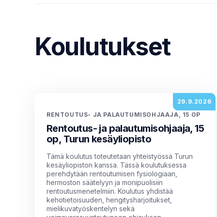
Koulutukset
29.9.2026
RENTOUTUS- JA PALAUTUMISOHJAAJA, 15 OP
Rentoutus- ja palautumisohjaaja, 15
op, Turun kesäyliopisto
Tämä koulutus toteutetaan yhteistyössä Turun
kesäyliopiston kanssa. Tässä koulutuksessa
perehdytään rentoutumisen fysiologiaan,
hermoston säätelyyn ja monipuolisiin
rentoutusmenetelmiin. Koulutus yhdistää
kehotietoisuuden, hengitysharjoitukset,
mielikuvatyöskentelyn sekä