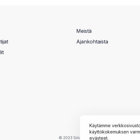
Meistä
ijat
Ajankohtaista
it
Käytämme verkkosivusto
käyttökokemuksen varmis
© 2023 Siria
evästeet.