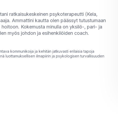
ltani ratkaisukeskeinen psykoterapeutti (Kela,
ohjaaja. Ammattini kautta olen päässyt tutustumaan
en hoitoon. Kokemusta minulla on yksilö-, pari- ja
Olen myös johdon ja esihenkilöiden coach.
tava kommunikoija ja kehitän jatkuvasti erilaisia tapoja
nä luottamuksellisen ilmapiirin ja psykologisen turvallisuuden