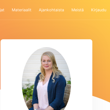
jat
Materiaalit
Ajankohtaista
Meistä
Kirjaudu