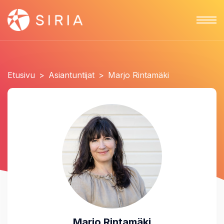
Etusivu
>
Asiantuntijat
>
Marjo Rintamäki
Marjo Rintamäki