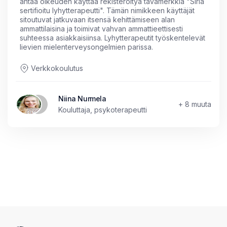
antaa oikeuden käyttää rekisteröityä tavamerkkiä "Siria
sertifioitu lyhytterapeutti". Tämän nimikkeen käyttäjät
sitoutuvat jatkuvaan itsensä kehittämiseen alan
ammattilaisina ja toimivat vahvan ammattieettisesti
suhteessa asiakkaisiinsa. Lyhytterapeutit työskentelevät
lievien mielenterveysongelmien parissa.
Verkkokoulutus
Niina Nurmela
+ 8 muuta
Kouluttaja, psykoterapeutti