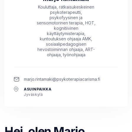
Kouluttaja, ratkaisukeskeinen
psykoterapeutti,
psykofyysinen ja
sensomotorinen terapia, HOT,
kognitiivinen
käyttäytymisterapia,
kuntoutuksen ohjaaja AMK,
sosiaalipedagogisen
hevostoiminnan ohjaaja, ART-
ohjaaja, työnohjaaja
marjo.rintamaki@psykoterapiacarisma.fi
ASUINPAIKKA
Jyväskylä
Hei, olen Marjo