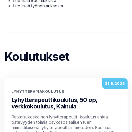
Lue lisää koulutuksista
Lue lisää työnohjauksesta
Koulutukset
21.9.2026
LYHYTTERAPIAKOULUTUS
Lyhytterapeuttikoulutus, 50 op,
verkkokoulutus, Kainula
Ratkaisukeskeinen lyhytterapeutti -koulutus antaa
pätevyyden toimia psykososiaalisen tuen
ammattilaisena lyhytterapeuttisin metodein. Koulutus