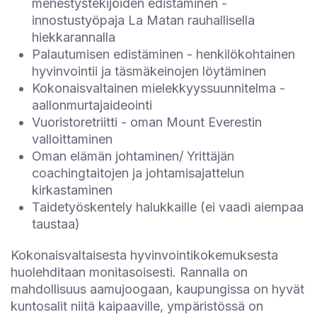
menestystekijöiden edistäminen -
innostustyöpaja La Matan rauhallisella
hiekkarannalla
Palautumisen edistäminen - henkilökohtainen
hyvinvointii ja täsmäkeinojen löytäminen
Kokonaisvaltainen mielekkyyssuunnitelma -
aallonmurtajaideointi
Vuoristoretriitti - oman Mount Everestin
valloittaminen
Oman elämän johtaminen/ Yrittäjän
coachingtaitojen ja johtamisajattelun
kirkastaminen
Taidetyöskentely halukkaille (ei vaadi aiempaa
taustaa)
Kokonaisvaltaisesta hyvinvointikokemuksesta
huolehditaan monitasoisesti. Rannalla on
mahdollisuus aamujoogaan, kaupungissa on hyvät
kuntosalit niitä kaipaaville, ympäristössä on