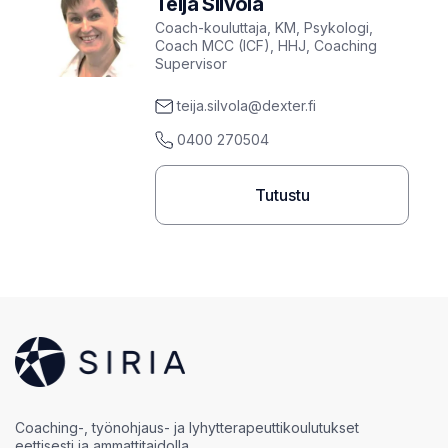
Teija Silvola
Coach-kouluttaja, KM, Psykologi,
Coach MCC (ICF), HHJ, Coaching
Supervisor
teija.silvola@dexter.fi
0400 270504
Tutustu
Coaching-, työnohjaus- ja lyhytterapeuttikoulutukset
eettisesti ja ammattitaidolla