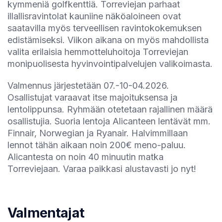
kymmeniä golfkenttiä. Torreviejan parhaat
illallisravintolat kauniine näköaloineen ovat
saatavilla myös terveellisen ravintokokemuksen
edistämiseksi. Viikon aikana on myös mahdollista
valita erilaisia hemmotteluhoitoja Torreviejan
monipuolisesta hyvinvointipalvelujen valikoimasta.
Valmennus järjestetään 07.-10-04.2026.
Osallistujat varaavat itse majoituksensa ja
lentolippunsa. Ryhmään otetetaan rajallinen määrä
osallistujia. Suoria lentoja Alicanteen lentävät mm.
Finnair, Norwegian ja Ryanair. Halvimmillaan
lennot tähän aikaan noin 200€ meno-paluu.
Alicantesta on noin 40 minuutin matka
Torreviejaan. Varaa paikkasi alustavasti jo nyt!
Valmentajat