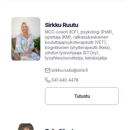
Sirkku Ruutu
MCC-coach (ICF), psykologi (PsM),
opettaja (KM), ratkaisukeskeinen
kouluttajapsykoterapeutti (VET),
kognitiivinen lyhytterapeutti (Kela),
johdon työnohjaaja (STOry),
työyhteisösovittelija, tietokirjailija
sirkku.ruutu@siria.fi
041 440 4478
Tutustu