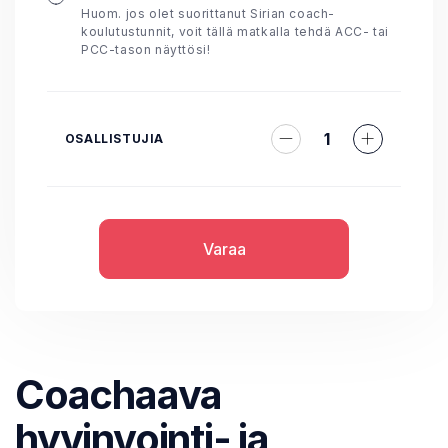
Huom. jos olet suorittanut Sirian coach-
koulutustunnit, voit tällä matkalla tehdä ACC- tai
PCC-tason näyttösi!
1
OSALLISTUJIA
Varaa
Coachaava
hyvinvointi- ja