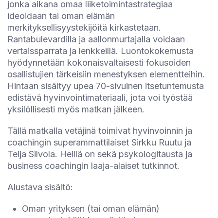
jonka aikana omaa liiketoimintastrategiaa
ideoidaan tai oman elämän
merkityksellisyystekijöitä kirkastetaan.
Rantabulevardilla ja aallonmurtajalla voidaan
vertaissparrata ja lenkkeillä. Luontokokemusta
hyödynnetään kokonaisvaltaisesti fokusoiden
osallistujien tärkeisiin menestyksen elementteihin.
Hintaan sisältyy upea 70-sivuinen itsetuntemusta
edistävä hyvinvointimateriaali, jota voi työstää
yksilöllisesti myös matkan jälkeen.
Tällä matkalla vetäjinä toimivat hyvinvoinnin ja
coachingin superammattilaiset Sirkku Ruutu ja
Teija Silvola. Heillä on sekä psykologitausta ja
business coachingin laaja-alaiset tutkinnot.
Alustava sisältö:
Oman yrityksen (tai oman elämän)