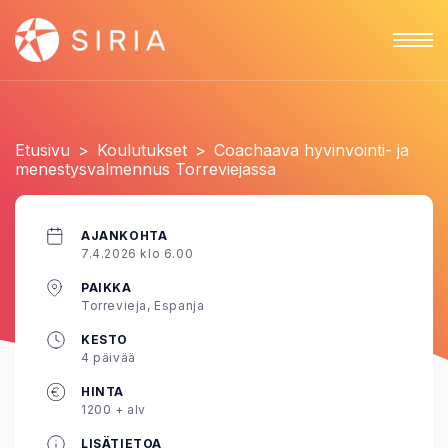
Etusivu
>
Koulutukset
>
Coachaava hyvinvointi- ja
menestysvalmennus Torreviejassa
AJANKOHTA
7.4.2026 klo 6.00
PAIKKA
Torrevieja, Espanja
KESTO
4 päivää
HINTA
1200 + alv
LISÄTIETOA