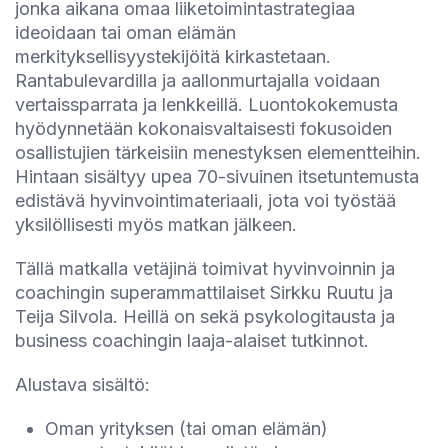
jonka aikana omaa liiketoimintastrategiaa
ideoidaan tai oman elämän
merkityksellisyystekijöitä kirkastetaan.
Rantabulevardilla ja aallonmurtajalla voidaan
vertaissparrata ja lenkkeillä. Luontokokemusta
hyödynnetään kokonaisvaltaisesti fokusoiden
osallistujien tärkeisiin menestyksen elementteihin.
Hintaan sisältyy upea 70-sivuinen itsetuntemusta
edistävä hyvinvointimateriaali, jota voi työstää
yksilöllisesti myös matkan jälkeen.
Tällä matkalla vetäjinä toimivat hyvinvoinnin ja
coachingin superammattilaiset Sirkku Ruutu ja
Teija Silvola. Heillä on sekä psykologitausta ja
business coachingin laaja-alaiset tutkinnot.
Alustava sisältö:
Oman yrityksen (tai oman elämän)