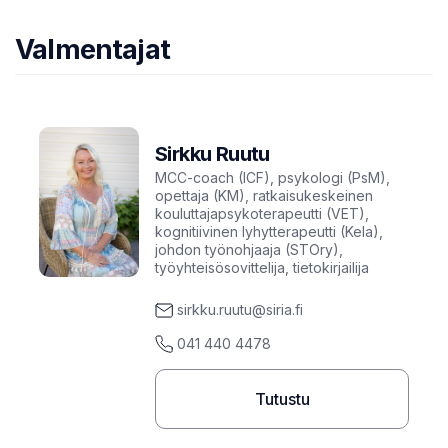
Valmentajat
Sirkku Ruutu
MCC-coach (ICF), psykologi (PsM),
opettaja (KM), ratkaisukeskeinen
kouluttajapsykoterapeutti (VET),
kognitiivinen lyhytterapeutti (Kela),
johdon työnohjaaja (STOry),
työyhteisösovittelija, tietokirjailija
sirkku.ruutu@siria.fi
041 440 4478
Tutustu