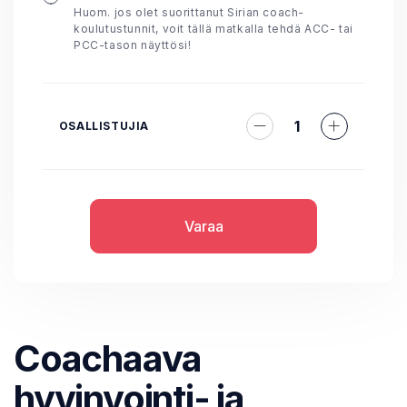
Huom. jos olet suorittanut Sirian coach-
koulutustunnit, voit tällä matkalla tehdä ACC- tai
PCC-tason näyttösi!
1
OSALLISTUJIA
Varaa
Coachaava
hyvinvointi- ja