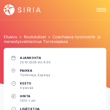
Etusivu
>
Koulutukset
>
Coachaava hyvinvointi- ja
menestysvalmennus Torreviejassa
AJANKOHTA
20.10.2026 klo 6.00
PAIKKA
Torrevieja, Espanja
KESTO
4 päivää
HINTA
1200 + alv
LISÄTIETOA