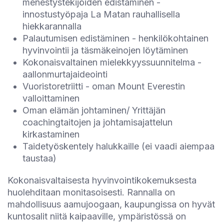
menestystekijöiden edistäminen -
innostustyöpaja La Matan rauhallisella
hiekkarannalla
Palautumisen edistäminen - henkilökohtainen
hyvinvointii ja täsmäkeinojen löytäminen
Kokonaisvaltainen mielekkyyssuunnitelma -
aallonmurtajaideointi
Vuoristoretriitti - oman Mount Everestin
valloittaminen
Oman elämän johtaminen/ Yrittäjän
coachingtaitojen ja johtamisajattelun
kirkastaminen
Taidetyöskentely halukkaille (ei vaadi aiempaa
taustaa)
Kokonaisvaltaisesta hyvinvointikokemuksesta
huolehditaan monitasoisesti. Rannalla on
mahdollisuus aamujoogaan, kaupungissa on hyvät
kuntosalit niitä kaipaaville, ympäristössä on