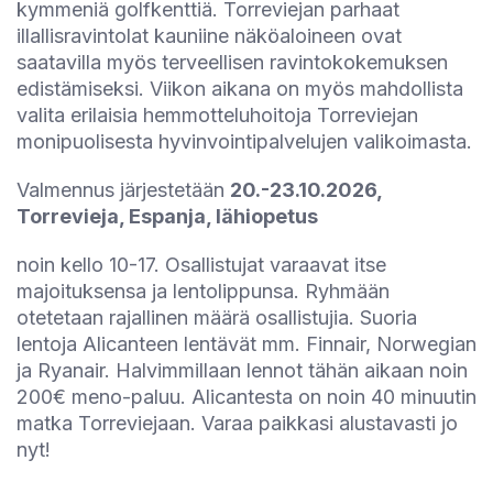
kymmeniä golfkenttiä. Torreviejan parhaat
illallisravintolat kauniine näköaloineen ovat
saatavilla myös terveellisen ravintokokemuksen
edistämiseksi. Viikon aikana on myös mahdollista
valita erilaisia hemmotteluhoitoja Torreviejan
monipuolisesta hyvinvointipalvelujen valikoimasta.
Valmennus järjestetään
20.-23.10.2026,
Torrevieja, Espanja, lähiopetus
noin kello 10-17. Osallistujat varaavat itse
majoituksensa ja lentolippunsa. Ryhmään
otetetaan rajallinen määrä osallistujia. Suoria
lentoja Alicanteen lentävät mm. Finnair, Norwegian
ja Ryanair. Halvimmillaan lennot tähän aikaan noin
200€ meno-paluu. Alicantesta on noin 40 minuutin
matka Torreviejaan. Varaa paikkasi alustavasti jo
nyt!