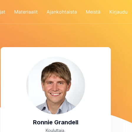
jat
Materiaalit
Ajankohtaista
Meistä
Kirjaudu
Ronnie Grandell
Kouluttaja,