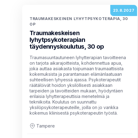
23.8.2027
TRAUMAKESKEINEN LYHYTPSYKOTERAPIA, 30
OP
Traumakeskeisen
lyhytpsykoterapian
täydennyskoulutus, 30 op
Traumasuuntautuneen lyhytterapian tavoitteena
on tarjota aikarajoitteista, kohdennettua apua,
joka auttaa asiakasta toipumaan traumaattisista
kokemuksista ja parantamaan elämänlaatuaan
suhteellisen lyhyessä ajassa. Psykoterapeutit
räätälöivät hoidon yksilöllisesti asiakkaan
tarpeiden ja tavoitteiden mukaan, hyödyntäen
erilaisia lyhytterapeuttisia menetelmiä ja
tekniikoita. Koulutus on suunnattu
yksilöpsykoterapeuteille, joilla on jo vankka
kokemus kliinisestä psykoterapeutin työstä.
Tampere