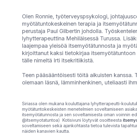
Olen Ronnie, työterveyspsykologi, johtajuuscoac
myötätuntokeskeinen terapia ja itsemyötätunn
perustaja Paul Gilbertin johdolla. Työskentele
lyhytterapeuttina Mehiläisessä Turussa. Lisäk
laajempaa yleisöä itsemyötätunnosta ja myöt
kirjoittanut kaksi tietokirjaa itsemyötätuntoon
tälle nimeltä Irti itsekritiikistä.
Teen pääsääntöisesti töitä aikuisten kanssa. Ty
olemaan läsnä, lämminhenkinen, uteliaasti ihme
Siriassa olen mukana kouluttajana lyhytterapeutti-koulutu
myötätuntokeskeisten menetelmien soveltamiseen asiakasty
itsemyötätunnosta ja sen soveltamisesta oman voinnin ed
@itsemyotatuntoa) Kotisivuni löytyvät osoitteesta
itsemy
soveltamiseen sekä ajankohtaista tietoa tulevista tapaht
näiden kanavien kautta.