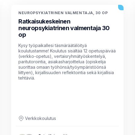
NEUROPSYKIATRINEN VALMENTAJA, 30 OP
Ratkaisukeskeinen
neuropsykiatrinen valmentaja 30
op
Kysy työpaikallesi täsmäräätälöityä
koulutustamme! Koulutus sisältää 12 opetuspäivää
(verkko-opetus), vertaisryhmätyöskentelyä,
paritutorointia, asiakasharjoittelua (opiskelija
suorittaa omaan työhönsä/työympäristöönsä
liittyen), kirjallisuuden reflektointia sekä kirjallisia
tehtäviä.
Verkkokoulutus