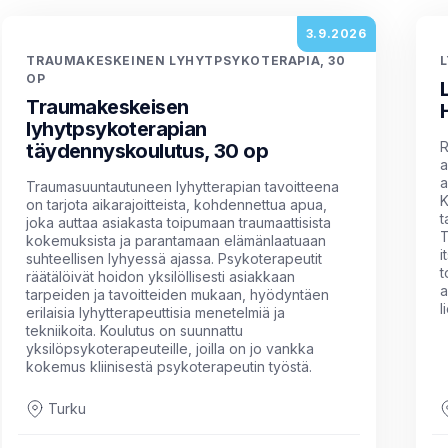
3.9.2026
TRAUMAKESKEINEN LYHYTPSYKOTERAPIA, 30
OP
Traumakeskeisen
lyhytpsykoterapian
R
täydennyskoulutus, 30 op
a
a
Traumasuuntautuneen lyhytterapian tavoitteena
K
on tarjota aikarajoitteista, kohdennettua apua,
t
joka auttaa asiakasta toipumaan traumaattisista
T
kokemuksista ja parantamaan elämänlaatuaan
i
suhteellisen lyhyessä ajassa. Psykoterapeutit
t
räätälöivät hoidon yksilöllisesti asiakkaan
a
tarpeiden ja tavoitteiden mukaan, hyödyntäen
l
erilaisia lyhytterapeuttisia menetelmiä ja
tekniikoita. Koulutus on suunnattu
yksilöpsykoterapeuteille, joilla on jo vankka
kokemus kliinisestä psykoterapeutin työstä.
Turku