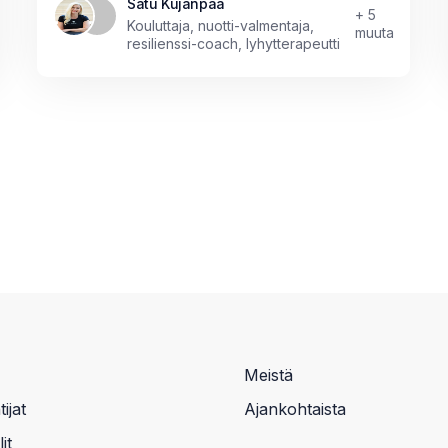
Satu Kujanpää
+ 5
Kouluttaja, nuotti-valmentaja,
muuta
resilienssi-coach, lyhytterapeutti
Meistä
ijat
Ajankohtaista
it