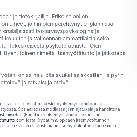
h ja tietokirjailija. Erikoisalani on
on aiheet, joihin olen perehtynyt englannissa
n ensisijaisesti työterveyspsykologina ja
si koulutan ja valmennan ammattilaisia sekä
ätuntokeskeisestä psykoterapiasta. Olen
 liittyen, toinen nimeltä Itsemyötätunto ja jatkoteos
ötäni ohjaa halu olla avuksi asiakkailleni ja pyrin
ttelevä ja ratkaisuja etsivä.
ksissa, jossa osuuteni keskittyy itsemyötätuntoon ja
össä. Sosiaalisessa mediassa jaan ajatuksia ja harjoitteita
istämiseksi. (Facebook: itsemyötätunto, Instagram
otatunto.com
josta löydät mm. oppaan itsemyötätunnon
umista. Tervetuloa tutustumaan itsemyötätuntoon tarkemmin