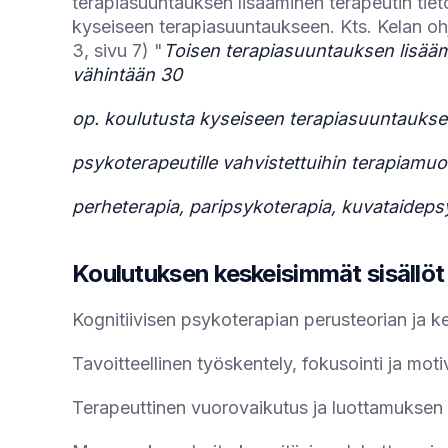
terapiasuuntauksen lisääminen terapeutin tiet
kyseiseen terapiasuuntaukseen. Kts. Kelan oh
3, sivu 7) "
Toisen terapiasuuntauksen lisäämi
vähintään 30
op. koulutusta kyseiseen terapiasuuntauksee
psykoterapeutille vahvistettuihin terapiamuo
perheterapia, paripsykoterapia, kuvataidepsy
Koulutuksen keskeisimmät sisällöt
Kognitiivisen psykoterapian perusteorian ja ke
Tavoitteellinen työskentely, fokusointi ja mot
Terapeuttinen vuorovaikutus ja luottamuksen