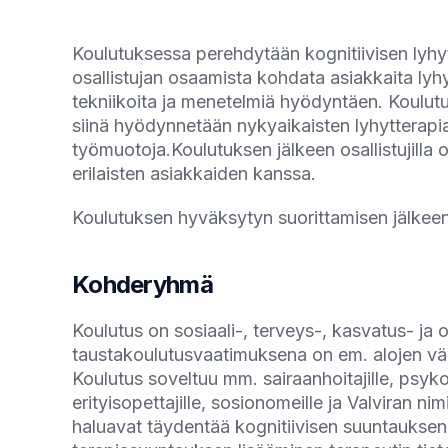
Koulutuksessa perehdytään kognitiivisen lyhy
osallistujan osaamista kohdata asiakkaita lyh
tekniikoita ja menetelmiä hyödyntäen. Koulutuk
siinä hyödynnetään nykyaikaisten lyhytterapia
työmuotoja.Koulutuksen jälkeen osallistujilla o
erilaisten asiakkaiden kanssa.
Koulutuksen hyväksytyn suorittamisen jälkeen K
Kohderyhmä
Koulutus on sosiaali-, terveys-, kasvatus- ja
taustakoulutusvaatimuksena on em. alojen vä
Koulutus soveltuu mm. sairaanhoitajille, psykolo
erityisopettajille, sosionomeille ja Valviran n
haluavat täydentää kognitiivisen suuntauksen