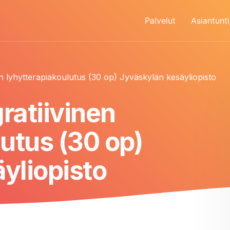
Palvelut
Asiantunti
inen lyhytterapiakoulutus (30 op) Jyväskylän kesäyliopisto
gratiivinen
utus (30 op)
yliopisto