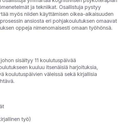
 osallistuja ymmärtää kognitiivisen psykoterapian
ömenetelmät ja tekniikat. Osallistuja pystyy
tää myös niiden käyttämisen oikea-aikaisuuden
isprosessin ansiosta eri pohjakoulutuksen omaavat
lutuksen oppeja nimenomaisesti omaan työhönsä.
ohon sisältyy 11 koulutuspäivää
oulutukseen kuuluu itsenäisiä harjoituksia,
 koulutuspäivien väleissä sekä kirjallisia
ehtävä.
vät
irjallinen työ)