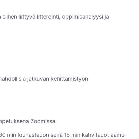
iihen liittyvä litterointi, oppimisanalyysi ja
ahdollisia jatkuvan kehittämistyön
äopetuksena Zoomissa.
 60 min lounastauon sekä 15 min kahvitauot aamu-