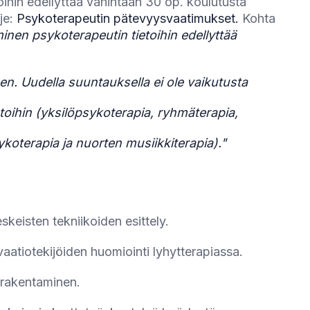
oihin edellyttää vähintään 30 op. koulutusta
je:
Psykoterapeutin pätevyysvaatimukset.
Kohta
nen psykoterapeutin tietoihin edellyttää
n. Uudella suuntauksella ei ole vaikutusta
toihin (yksilöpsykoterapia, ryhmäterapia,
koterapia ja nuorten musiikkiterapia)."
skeisten tekniikoiden esittely.
ivaatiotekijöiden huomiointi lyhytterapiassa.
 rakentaminen.