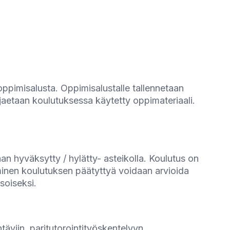
ppimisalusta. Oppimisalustalle tallennetaan
ekä jaetaan koulutuksessa käytetty oppimateriaali.
n hyväksytty / hylätty- asteikolla. Koulutus on
aminen koulutuksen päätyttyä voidaan arvioida
soiseksi.
ehtäviin, paritutorointityöskentelyyn,