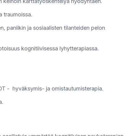
n keinoin karttatyöskentelyä hyödyntäen.
ja traumoissa.
, paniikin ja sosiaalisten tilanteiden pelon
oisuus kognitiivisessa lyhytterapiassa.
HOT - hyväksymis- ja omistautumisterapia.
a.