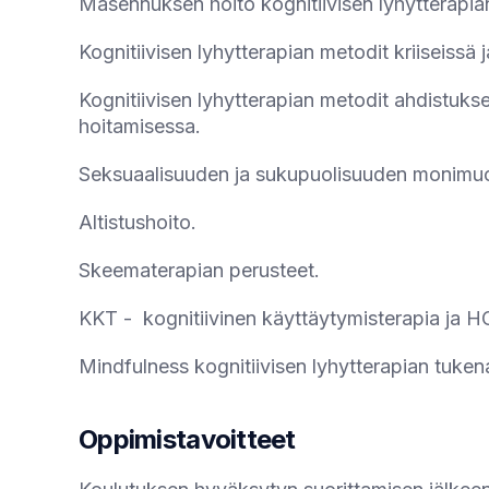
Masennuksen hoito kognitiivisen lyhytterapia
Kognitiivisen lyhytterapian metodit kriiseissä 
Kognitiivisen lyhytterapian metodit ahdistuksen
hoitamisessa.
Seksuaalisuuden ja sukupuolisuuden monimuot
Altistushoito.
Skeematerapian perusteet.
KKT - kognitiivinen käyttäytymisterapia ja 
Mindfulness kognitiivisen lyhytterapian tuken
Oppimistavoitteet