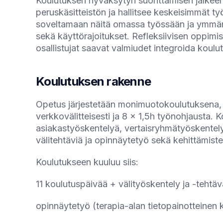
Koulutuksen hyväksytyn suorittamisen jälkeen
peruskäsitteistön ja hallitsee keskeisimmät ty
soveltamaan näitä omassa työssään ja ymmär
sekä käyttörajoitukset. Refleksiivisen oppim
osallistujat saavat valmiudet integroida kou
Koulutuksen rakenne
Opetus järjestetään monimuotokoulutuksena, j
verkkovälitteisesti ja 8 x 1,5h työnohjausta. K
asiakastyöskentelyä, vertaisryhmätyöskentelyä
välitehtäviä ja opinnäytetyö sekä kehittämist
Koulutukseen kuuluu siis:
11 koulutuspäivää + välityöskentely ja -tehtä
opinnäytetyö (terapia-alan tietopainotteinen k