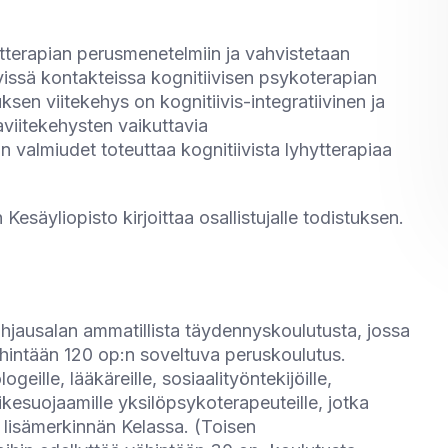
tterapian perusmenetelmiin ja vahvistetaan
yissä kontakteissa kognitiivisen psykoterapian
sen viitekehys on kognitiivis-integratiivinen ja
viitekehysten vaikuttavia
n valmiudet toteuttaa kognitiivista lyhytterapiaa
esäyliopisto kirjoittaa osallistujalle todistuksen.
 ohjausalan ammatillista täydennyskoulutusta, jossa
hintään 120 op:n soveltuva peruskoulutus.
geille, lääkäreille, sosiaalityöntekijöille,
imikesuojaamille yksilöpsykoterapeuteille, jotka
 lisämerkinnän Kelassa. (Toisen