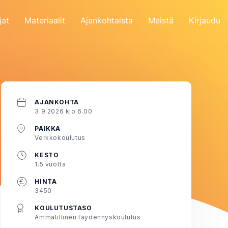
jat
Materiaalit
Ajankohtaista
Meistä
Kirjaudu
AJANKOHTA
3.9.2026 klo 6.00
PAIKKA
Verkkokoulutus
KESTO
1.5 vuotta
HINTA
3450
KOULUTUSTASO
Ammatillinen täydennyskoulutus