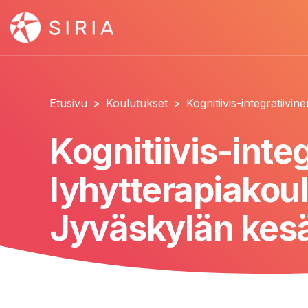
Etusivu
>
Koulutukset
>
Kognitiivis-integratiiv
Kognitiivis-inte
lyhytterapiakoul
Jyväskylän kesä