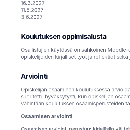
16.3.2027
11.5.2027
3.6.2027
Koulutuksen oppimisalusta
Osallistujien käytössä on sähköinen Moodle-o
opiskelijoiden kirjalliset työt ja reflektiot s
Arviointi
Opiskelijan osaaminen koulutuksessa arvioidaa
suoritettu hyväksytysti, kun opiskelijan osa
vähintään koulutuksen osaamisperusteiden ta
Osaamisen arviointi
Osaamisen arviointi perustuu: kirjallisiin välit