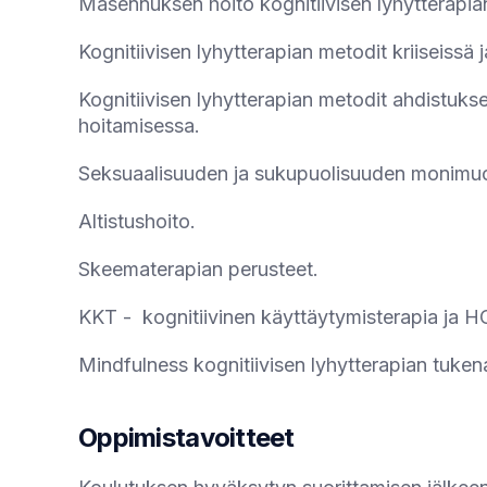
Masennuksen hoito kognitiivisen lyhytterapia
Kognitiivisen lyhytterapian metodit kriiseissä 
Kognitiivisen lyhytterapian metodit ahdistuksen
hoitamisessa.
Seksuaalisuuden ja sukupuolisuuden monimuot
Altistushoito.
Skeematerapian perusteet.
KKT - kognitiivinen käyttäytymisterapia ja 
Mindfulness kognitiivisen lyhytterapian tuken
Oppimistavoitteet