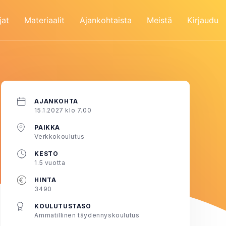
jat
Materiaalit
Ajankohtaista
Meistä
Kirjaudu
AJANKOHTA
15.1.2027 klo 7.00
PAIKKA
Verkkokoulutus
KESTO
1.5 vuotta
HINTA
3490
KOULUTUSTASO
Ammatillinen täydennyskoulutus