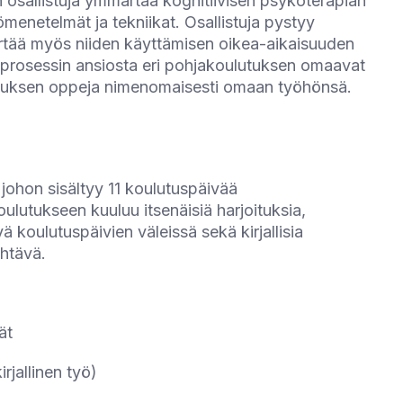
 osallistuja ymmärtää kognitiivisen psykoterapian
ömenetelmät ja tekniikat. Osallistuja pystyy
tää myös niiden käyttämisen oikea-aikaisuuden
isprosessin ansiosta eri pohjakoulutuksen omaavat
lutuksen oppeja nimenomaisesti omaan työhönsä.
ohon sisältyy 11 koulutuspäivää
oulutukseen kuuluu itsenäisiä harjoituksia,
 koulutuspäivien väleissä sekä kirjallisia
ehtävä.
vät
irjallinen työ)