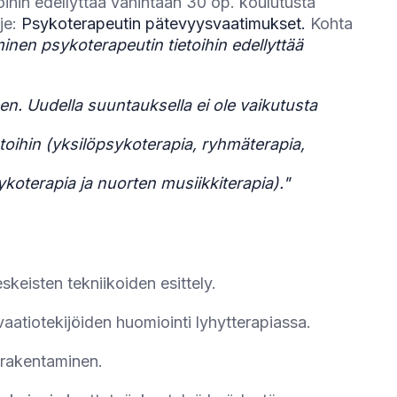
oihin edellyttää vähintään 30 op. koulutusta
je:
Psykoterapeutin pätevyysvaatimukset.
Kohta
nen psykoterapeutin tietoihin edellyttää
n. Uudella suuntauksella ei ole vaikutusta
toihin (yksilöpsykoterapia, ryhmäterapia,
koterapia ja nuorten musiikkiterapia)."
skeisten tekniikoiden esittely.
ivaatiotekijöiden huomiointi lyhytterapiassa.
 rakentaminen.