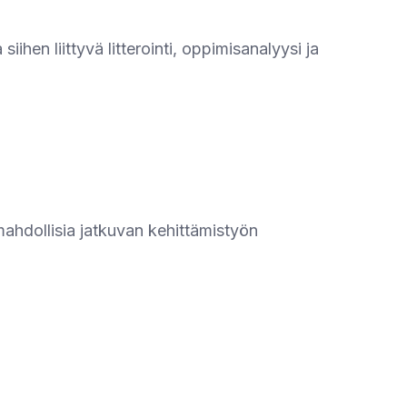
iihen liittyvä litterointi, oppimisanalyysi ja
ahdollisia jatkuvan kehittämistyön