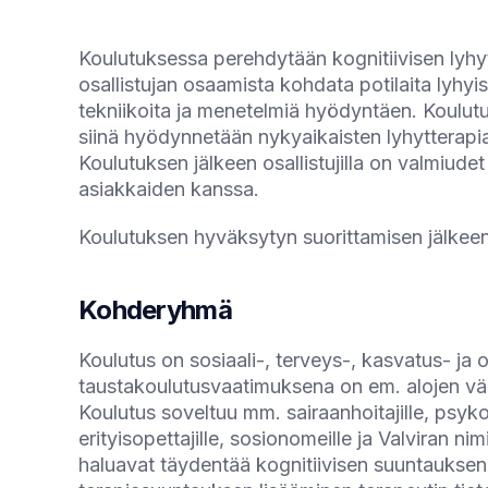
Koulutuksessa perehdytään kognitiivisen lyhy
osallistujan osaamista kohdata potilaita lyhy
tekniikoita ja menetelmiä hyödyntäen. Koulutuk
siinä hyödynnetään nykyaikaisten lyhytterapi
Koulutuksen jälkeen osallistujilla on valmiudet 
asiakkaiden kanssa.
Koulutuksen hyväksytyn suorittamisen jälkeen K
Kohderyhmä
Koulutus on sosiaali-, terveys-, kasvatus- ja
taustakoulutusvaatimuksena on em. alojen vä
Koulutus soveltuu mm. sairaanhoitajille, psykolo
erityisopettajille, sosionomeille ja Valviran n
haluavat täydentää kognitiivisen suuntauksen