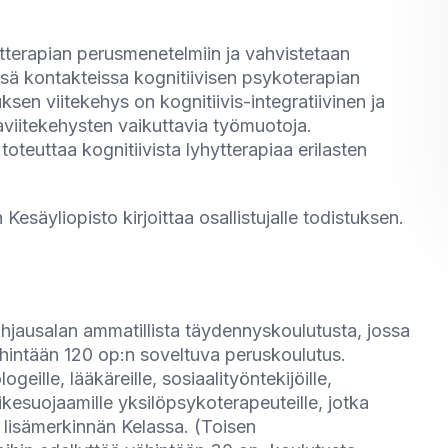
tterapian perusmenetelmiin ja vahvistetaan
issä kontakteissa kognitiivisen psykoterapian
sen viitekehys on kognitiivis-integratiivinen ja
aviitekehysten vaikuttavia työmuotoja.
toteuttaa kognitiivista lyhytterapiaa erilasten
esäyliopisto kirjoittaa osallistujalle todistuksen.
 ohjausalan ammatillista täydennyskoulutusta, jossa
hintään 120 op:n soveltuva peruskoulutus.
geille, lääkäreille, sosiaalityöntekijöille,
imikesuojaamille yksilöpsykoterapeuteille, jotka
 lisämerkinnän Kelassa. (Toisen