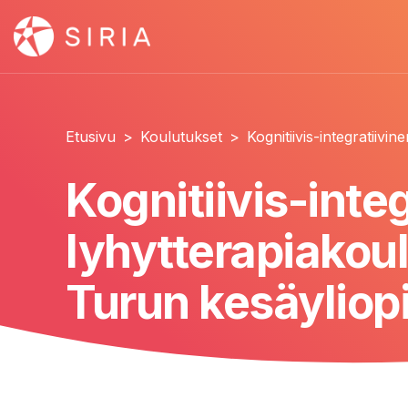
Etusivu
>
Koulutukset
>
Kognitiivis-integratiivi
Kognitiivis-inte
lyhytterapiakoul
Turun kesäyliop