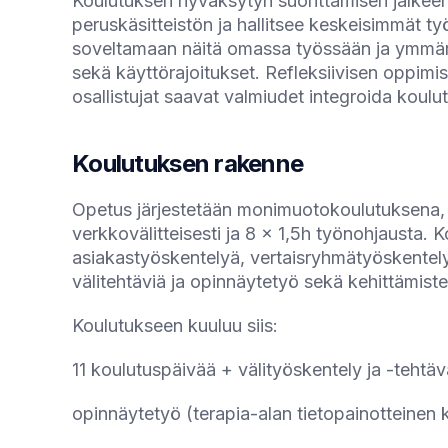
Koulutuksen hyväksytyn suorittamisen jälkeen
peruskäsitteistön ja hallitsee keskeisimmät ty
soveltamaan näitä omassa työssään ja ymmär
sekä käyttörajoitukset. Refleksiivisen oppim
osallistujat saavat valmiudet integroida kou
Koulutuksen rakenne
Opetus järjestetään monimuotokoulutuksena, j
verkkovälitteisesti ja 8 x 1,5h työnohjausta. K
asiakastyöskentelyä, vertaisryhmätyöskentelyä
välitehtäviä ja opinnäytetyö sekä kehittämist
Koulutukseen kuuluu siis:
11 koulutuspäivää + välityöskentely ja -tehtä
opinnäytetyö (terapia-alan tietopainotteinen k