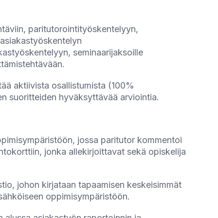
ehtäviin, paritutorointityöskentelyyn,
 asiakastyöskentelyn
kastyöskentelyyn, seminaarijaksoille
ittämistehtävään.
ää aktiivista osallistumista (100%
ien suoritteiden hyväksyttävää arviointia.
 oppimisympäristöön, jossa paritutor kommentoi
tokorttiin, jonka allekirjoittavat sekä opiskelija
stio, johon kirjataan tapaamisen keskeisimmät
aan sähköiseen oppimisympäristöön.
 alussa asiakastyön raportoinnin ja