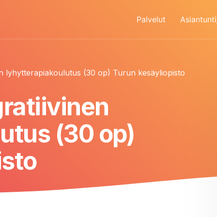
Palvelut
Asiantunti
nen lyhytterapiakoulutus (30 op) Turun kesäyliopisto
gratiivinen
utus (30 op)
isto