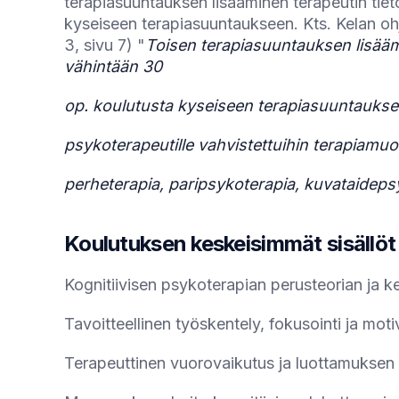
terapiasuuntauksen lisääminen terapeutin tiet
kyseiseen terapiasuuntaukseen. Kts. Kelan oh
3, sivu 7) "
Toisen terapiasuuntauksen lisäämi
vähintään 30
op. koulutusta kyseiseen terapiasuuntauksee
psykoterapeutille vahvistettuihin terapiamuo
perheterapia, paripsykoterapia, kuvataidepsy
Koulutuksen keskeisimmät sisällöt
Kognitiivisen psykoterapian perusteorian ja ke
Tavoitteellinen työskentely, fokusointi ja mot
Terapeuttinen vuorovaikutus ja luottamuksen