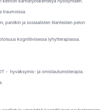
n keinoin karttatyöskentelyä hyödyntäen.
ja traumoissa.
, paniikin ja sosiaalisten tilanteiden pelon
oisuus kognitiivisessa lyhytterapiassa.
HOT - hyväksymis- ja omistautumisterapia.
a.