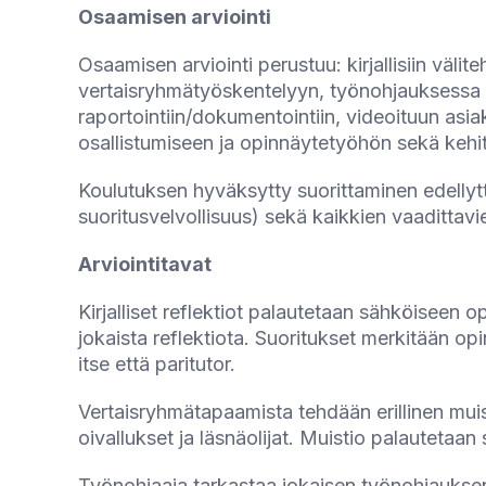
Osaamisen arviointi
Osaamisen arviointi perustuu: kirjallisiin välit
vertaisryhmätyöskentelyyn, työnohjauksessa
raportointiin/dokumentointiin, videoituun asia
osallistumiseen ja opinnäytetyöhön sekä keh
Koulutuksen hyväksytty suorittaminen edellytt
suoritusvelvollisuus) sekä kaikkien vaadittav
Arviointitavat
Kirjalliset reflektiot palautetaan sähköiseen
jokaista reflektiota. Suoritukset merkitään opin
itse että paritutor.
Vertaisryhmätapaamista tehdään erillinen mui
oivallukset ja läsnäolijat. Muistio palautet
Työnohjaaja tarkastaa jokaisen työnohjauksen