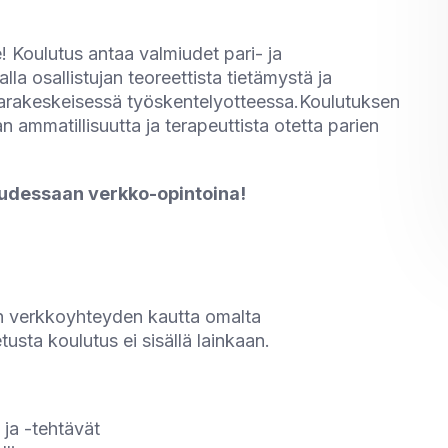
 Koulutus antaa valmiudet pari- ja
a osallistujan teoreettista tietämystä ja
avarakeskeisessä työskentelyotteessa.Koulutuksen
an ammatillisuutta ja terapeuttista otetta parien
udessaan verkko-opintoina!
sen verkkoyhteyden kautta omalta
usta koulutus ei sisällä lainkaan.
ja -tehtävät