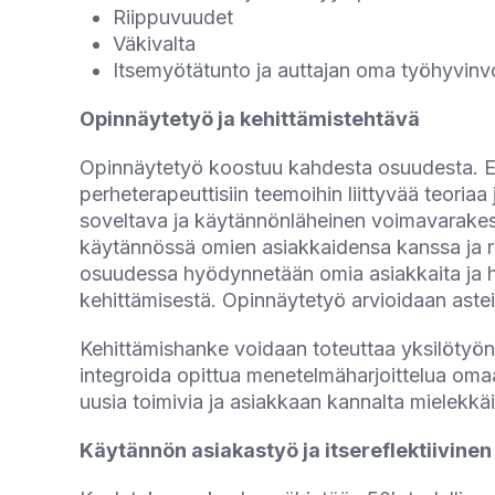
Riippuvuudet
Väkivalta
Itsemyötätunto ja auttajan oma työhyvinvo
Opinnäytetyö ja kehittämistehtävä
Opinnäytetyö koostuu kahdesta osuudesta. En
perheterapeuttisiin teemoihin liittyvää teoria
soveltava ja käytännönläheinen voimavarakeske
käytännössä omien asiakkaidensa kanssa ja r
osuudessa hyödynnetään omia asiakkaita ja he
kehittämisestä. Opinnäytetyö arvioidaan aste
Kehittämishanke voidaan toteuttaa yksilötyönä
integroida opittua menetelmäharjoittelua omaa
uusia toimivia ja asiakkaan kannalta mielekkä
Käytännön asiakastyö ja itsereflektiivinen