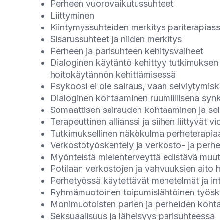
Perheen vuorovaikutussuhteet
Liittyminen
Kiintymyssuhteiden merkitys pariterapias
Sisarussuhteet ja niiden merkitys
Perheen ja parisuhteen kehitysvaiheet
Dialoginen käytäntö kehittyy tutkimukse
hoitokäytännön kehittämisessä
Psykoosi ei ole sairaus, vaan selviytymis
Dialoginen kohtaaminen ruumiillisena syn
Somaattisen sairauden kohtaaminen ja se
Terapeuttinen allianssi ja siihen liittyvät 
Tutkimuksellinen näkökulma perheterapia
Verkostotyöskentely ja verkosto- ja perhet
Myönteistä mielenterveyttä edistävä muu
Potilaan verkostojen ja vahvuuksien aito
Perhetyössä käytettävät menetelmät ja int
Ryhmämuotoinen toipumislähtöinen työsk
Monimuotoisten parien ja perheiden koht
Seksuaalisuus ja läheisyys parisuhteessa