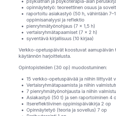
psykiatrian ja psykoterapia-alan peruskirja
opinnäytetyö: teoreettinen osuus ja sove
raportoitu asiakastyö (50 h, vähintään 7–10 e
oppimisanalyysi ja reflektio
pienryhmätyönohjaus (7 x 1,5 h)
vertaisryhmätapaamiset (7 x 2 h)
syventävä kirjallisuus (10 kirjaa)
Verkko-opetuspäivät koostuvat aamupäivän te
käytännön harjoittelusta.
Opintopisteiden (30 op) muodostuminen:
15 verkko-opetuspäivää ja niihin liittyvät 
Vertaisryhmätapaamista ja niihin valmistu
7 pienryhmätyönohjausta ia niihin valmist
Asiakastyö (50 t) ja sen raportoiminen 4 
Itsereflektiivinen oppimispäiväkirja 2 op
Opinnäytetyö (teoria ja sovellus) 7 op