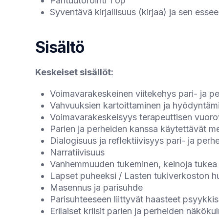
Parituutorointi 1 op
Syventävä kirjallisuus (kirjaa) ja sen esse
Sisältö
Keskeiset sisällöt:
Voimavarakeskeinen viitekehys pari- ja p
Vahvuuksien kartoittaminen ja hyödyntäm
Voimavarakeskeisyys terapeuttisen vuorov
Parien ja perheiden kanssa käytettävät me
Dialogisuus ja reflektiivisyys pari- ja per
Narratiivisuus
Vanhemmuuden tukeminen, keinoja tukea j
Lapset puheeksi / Lasten tukiverkoston 
Masennus ja parisuhde
Parisuhteeseen liittyvät haasteet psyykki
Erilaiset kriisit parien ja perheiden näkök