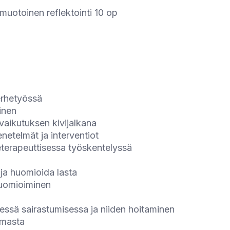
emuotoinen reflektointi 10 op
erhetyössä
inen
aikutuksen kivijalkana
netelmät ja interventiot
heterapeuttisessa työskentelyssä
a huomioida lasta
huomioiminen
sessä sairastumisessa ja niiden hoitaminen
ulmasta