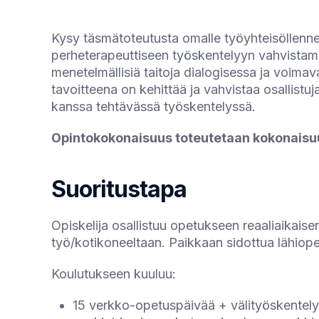
Kysy täsmätoteutusta omalle työyhteisöllenne!
perheterapeuttiseen työskentelyyn vahvistamall
menetelmällisiä taitoja dialogisessa ja voim
tavoitteena on kehittää ja vahvistaa osallistuj
kanssa tehtävässä työskentelyssä.
Opintokokonaisuus toteutetaan kokonaisu
Suoritustapa
Opiskelija osallistuu opetukseen reaaliaikai
työ/kotikoneeltaan. Paikkaan sidottua lähiopet
Koulutukseen kuuluu:
15 verkko-opetuspäivää + välityöskentely 