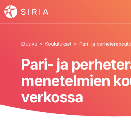
Etusivu
>
Koulutukset
>
Pari- ja perheterapeut
Pari- ja perhete
menetelmien kou
verkossa