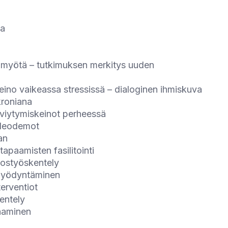
sa
n myötä – tutkimuksen merkitys uuden
keino vaikeassa stressissä – dialoginen ihmiskuva
kroniana
lviytymiskeinot perheessä
videodemot
an
apaamisten fasilitointi
tostyöskentely
 hyödyntäminen
erventiot
entely
aaminen