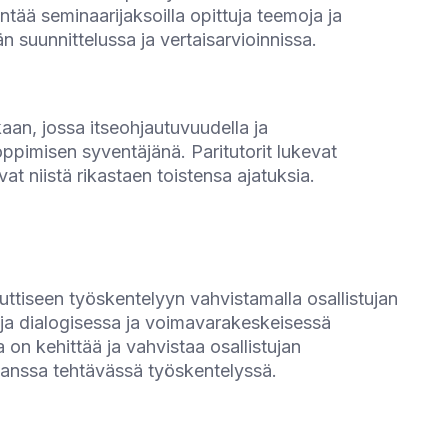
ää seminaarijaksoilla opittuja teemoja ja
 suunnittelussa ja vertaisarvioinnissa.
an, jossa itseohjautuvuudella ja
oppimisen syventäjänä. Paritutorit lukevat
evat niistä rikastaen toistensa ajatuksia.
uttiseen työskentelyyn vahvistamalla osallistujan
toja dialogisessa ja voimavarakeskeisessä
 on kehittää ja vahvistaa osallistujan
 kanssa tehtävässä työskentelyssä.