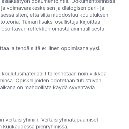
n asiakastyön dokumentointia. Dokumentoinnissa
ja voimavarakeskeisen ja dialogisen pari- ja
sessä siten, että siitä muodostuu koulutuksen
teoria. Tämän lisäksi osallistuja kirjoittaa
ä osoittavan reflektion omasta ammatillisesta
a ja tehdä siitä erillinen oppimisanalyysi.
ne koulutusmateriaalit tallennetaan noin viikkoa
ihinsa. Opiskelijoiden odotetaan tutustuvan
n aikana on mahdollista käydä syventäviä
in vertaisryhmiin. Vertaisryhmätapaamiset
ran kuukaudessa pienryhmissä.