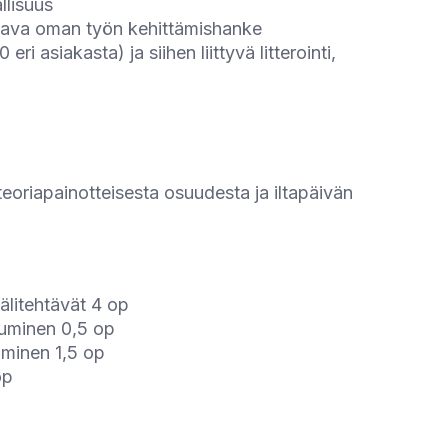
llisuus
ltava oman työn kehittämishanke
ri asiakasta) ja siihen liittyvä litterointi,
oriapainotteisesta osuudesta ja iltapäivän
välitehtävät 4 op
tuminen 0,5 op
uminen 1,5 op
op