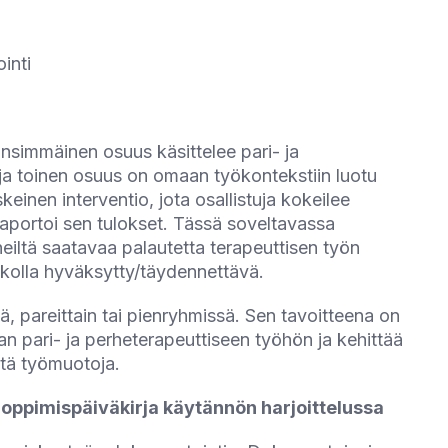
inti
simmäinen osuus käsittelee pari- ja
a ja toinen osuus on omaan työkontekstiin luotu
inen interventio, jota osallistuja kokeilee
aportoi sen tulokset. Tässä soveltavassa
iltä saatavaa palautetta terapeuttisen työn
ikolla hyväksytty/täydennettävä.
, pareittain tai pienryhmissä. Sen tavoitteena on
n pari- ja perheterapeuttiseen työhön ja kehittää
itä työmuotoja.
 oppimispäiväkirja käytännön harjoittelussa