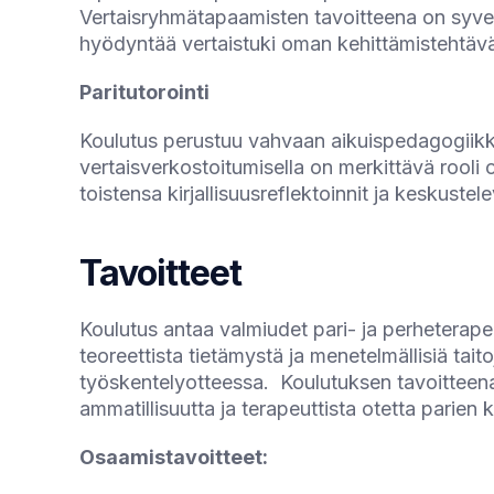
Vertaisryhmätapaamisten tavoitteena on syvent
hyödyntää vertaistuki oman kehittämistehtävän
Paritutorointi
Koulutus perustuu vahvaan aikuispedagogiikka
vertaisverkostoitumisella on merkittävä rooli 
toistensa kirjallisuusreflektoinnit ja keskustel
Tavoitteet
Koulutus antaa valmiudet pari- ja perheterape
teoreettista tietämystä ja menetelmällisiä tai
työskentelyotteessa.
Koulutuksen tavoitteena
ammatillisuutta ja terapeuttista otetta parien
Osaamistavoitteet: