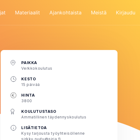
jat
Materiaalit
Ajankohtaista
Meistä
Kirjaudu
PAIKKA
Verkkokoulutus
KESTO
15 päivää
HINTA
3800
KOULUTUSTASO
Ammatillinen täydennyskoulutus
LISÄTIETOA
Kysy tarjousta työyhteisöllenne
sirkku.ruutu@siria.fi