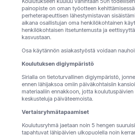
Koulutukseen kuuluu vähintään 50h todellise
painopiste on oman työotteen kehittämisessä 
perheterapeuttisen lähestymistavan sisäistämi
aikana osallistujan oma henkilökohtainen käyttö
henkilökohtaisen itsetuntemusta ja eettisyytt
kasvustaan.
Osa käytännön asiakastyöstä voidaan nauhoitta
Koulutuksen digiympäristö
Sirialla on tietoturvallinen digiympäristö, jon
ennen lähijaksoa omiin päiväkohtaisiin kansio
materiaaliin ennakkoon, jotta koulutuspäivie
keskusteluja päiväteemoista.
Vertaisryhmätapaamiset
Koulutusryhmä jaetaan noin 5 hengen suuruisi
tapahtuvat lähipäivien ulkopuolella noin ker