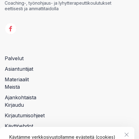
Coaching-, työnohjaus- ja lyhytterapeuttikoulutukset
eettisesti ja ammattitaidolla
Palvelut
Asiantuntijat
Materiaalit
Meistä
Ajankohtaista
Kirjaudu
Kirjautumisohjeet
Käyttöehdot
Tietosuojalauseke
Käytämme verkkosivustollamme evästeitä (cookies)