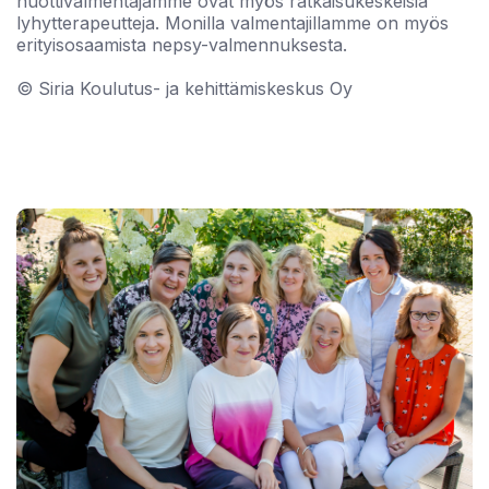
nuottivalmentajamme ovat myös ratkaisukeskeisiä
lyhytterapeutteja. Monilla valmentajillamme on myös
erityisosaamista nepsy-valmennuksesta.
© Siria Koulutus- ja kehittämiskeskus Oy