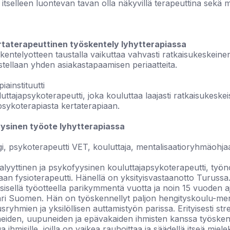
 itselleen luontevan tavan olla näkyvillä terapeuttina sekä
ertaterapeuttinen työskentely lyhytterapiassa
kentelyotteen taustalla vaikuttaa vahvasti ratkaisukeskeine
ellaan yhden asiakastapaamisen periaatteita.
iainstituutti
ttajapsykoterapeutti, joka kouluttaa laajasti ratkaisukeskei
sykoterapiasta kertaterapiaan.
yysinen työote lyhytterapiassa
i, psykoterapeutti VET, kouluttaja, mentalisaatioryhmäohja
lyyttinen ja psykofyysinen kouluttajapsykoterapeutti, työnohja
aan fysioterapeutti. Hänellä on yksityisvastaanotto Turuss
sisellä työotteella parikymmentä vuotta ja noin 15 vuoden 
äri Suomen. Hän on työskennellyt paljon hengityskoulu-me
sryhmien ja yksilöllisen auttamistyön parissa. Erityisesti st
yneiden, uupuneiden ja epävakaiden ihmisten kanssa työskent
a ihmisille, joilla on vaikea rauhoittaa ja säädellä itseä mielek