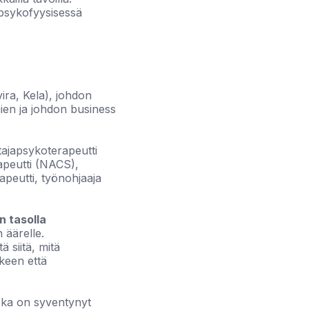
psykofyysisessä
ira, Kela), johdon
imien ja johdon business
ajapsykoterapeutti
rapeutti (NACS),
apeutti, työnohjaaja
n tasolla
 äärelle.
 siitä, mitä
rkeen että
 joka on syventynyt