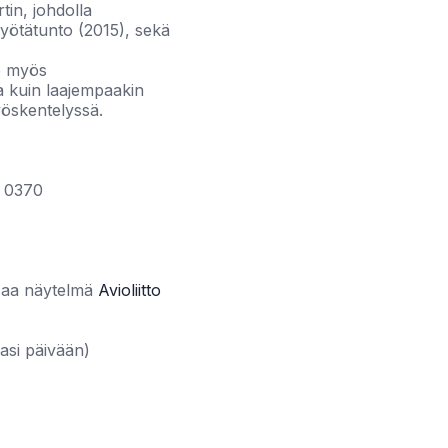
tin, johdolla
yötätunto (2015), sekä
e myös
ia kuin laajempaakin
yöskentelyssä.
3 0370
a saa näytelmä
Avioliitto
asi päivään)