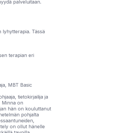
 myydä palveluitaan.
n lyhytterapia. Tässä
sen terapian eri
aja, MBT Basic
aja, tietokirjailija ja
a. Minna on
ajan hän on kouluttanut
netelmän pohjalta
ressaantuneiden,
ely on ollut hänelle
käillä tavoilla.