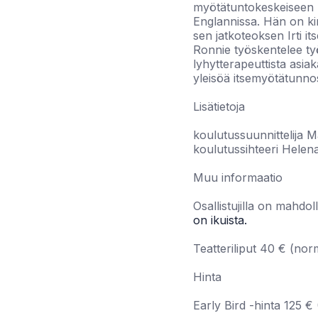
myötätuntokeskeiseen ps
Englannissa. Hän on ki
sen jatkoteoksen Irti itse
Ronnie työskentelee ty
lyhytterapeuttista asia
yleisöä itsemyötätunno
Lisätietoja
koulutussuunnittelija 
koulutussihteeri Helena
Muu informaatio
Osallistujilla on mahdol
on ikuista.
Teatteriliput 40 € (nor
Hinta
Early Bird -hinta 125 €