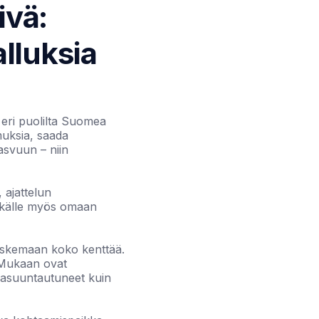
ivä:
alluksia
 eri puolilta Suomea
muksia, saada
asvuun – niin
 ajattelun
itkälle myös omaan
 koskemaan koko kenttää.
. Mukaan ovat
aumasuuntautuneet kuin