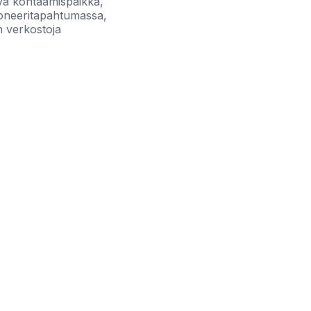
ava kohtaamispaikka,
pioneeritapahtumassa,
n verkostoja