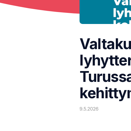
Valtaku
lyhytte
Turussa
kehitty
9.5.2026