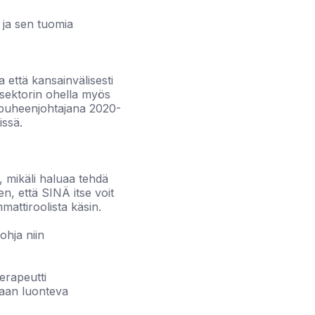
 ja sen tuomia
 että kansainvälisesti
 sektorin ohella myös
n puheenjohtajana 2020-
issä.
ä, mikäli haluaa tehdä
en, että SINÄ itse voit
mmattiroolista käsin.
ohja niin
terapeutti
nkaan luonteva