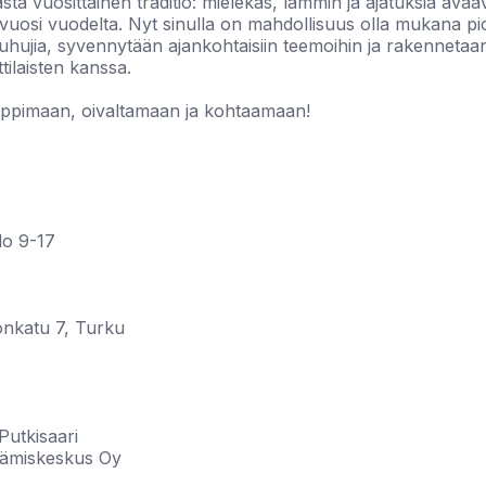
stä vuosittainen traditio: mielekäs, lämmin ja ajatuksia ava
y vuosi vuodelta. Nyt sinulla on mahdollisuus olla mukana 
puhujia, syvennytään ajankohtaisiin teemoihin ja rakennetaa
ilaisten kanssa.
ppimaan, oivaltamaan ja kohtaamaan!
lo 9-17
tonkatu 7, Turku
Putkisaari
ttämiskeskus Oy