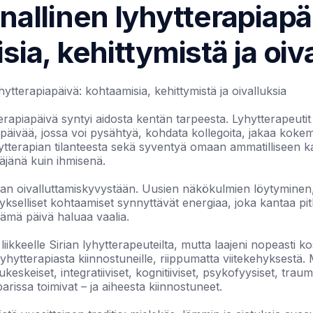
nallinen lyhytterapiapä
ia, kehittymistä ja oiv
hytterapiapäivä: kohtaamisia, kehittymistä ja oivalluksia
erapiapäivä syntyi aidosta kentän tarpeesta. Lyhytterapeutit
 päivää, jossa voi pysähtyä, kohdata kollegoita, jakaa koke
hytterapian tilanteesta sekä syventyä omaan ammatilliseen k
täjänä kuin ihmisenä.
aan oivalluttamiskyvystään. Uusien näkökulmien löytyminen,
tykselliset kohtaamiset synnyttävät energiaa, joka kantaa p
tämä päivä haluaa vaalia.
liikkeelle Sirian lyhytterapeuteilta, mutta laajeni nopeasti
 lyhytterapiasta kiinnostuneille, riippumatta viitekehyksestä
isukeskeiset, integratiiviset, kognitiiviset, psykofyysiset, tr
arissa toimivat – ja aiheesta kiinnostuneet.