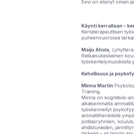
Eevi on etsinyt oman ja
Käynti kerrallaan – k
Kertaterapeuttisen työs
puheenvuorossa tarkast
Maiju Ahola
, Lyhytterap
Ratkaisukeskeinen koulu
työskentelymuodoista p
Kehollisuus ja psykof
Minna Martin
Psykolog
Training.
Minna on kognitiivis-ana
aikaisemmalta ammatilt
työskennellyt psykofyy
ammattihenkilöitä ymp
potilasryhmien, koulutu
ahdistuneiden, jännitt
tärkeää – eli tarjota apu