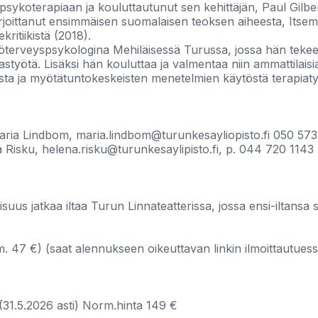
ykoterapiaan ja kouluttautunut sen kehittäjän, Paul Gilber
rjoittanut ensimmäisen suomalaisen teoksen aiheesta, Itsem
kritiikistä (2018).
öterveyspsykologina Mehiläisessä Turussa, jossa hän teke
kastyötä. Lisäksi hän kouluttaa ja valmentaa niin ammattilais
sta ja myötätuntokeskeisten menetelmien käytöstä terapiat
Maria Lindbom, maria.lindbom@turunkesayliopisto.fi 050 57
 Risku, helena.risku@turunkesaylipisto.fi, p. 044 720 1143
lisuus jatkaa iltaa Turun Linnateatterissa, jossa ensi-iltans
m. 47 €) (saat alennukseen oikeuttavan linkin ilmoittautuess
 (31.5.2026 asti) Norm.hinta 149 €