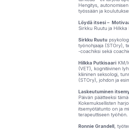
Hengitys, autonomisen 
työssään ja koulutukse
Löydä itsesi – Motiv
Sirkku Ruutu ja Hilkka 
Sirkku Ruutu
psykologi
työnohjaaja (STOry), tie
-coachiksi sekä coachie
Hilkka Putkisaari
KM/lu
(VET), kognitiivinen ly
kliininen seksologi, tu
(STOry), johdon ja es
Laskeutuminen itsemyö
Päivän päätteeksi tämä 
Kokemuksellisten harjoi
itsemyötätunto on ja mi
terapeuttiseen työhön.
Ronnie Grandell
, työte