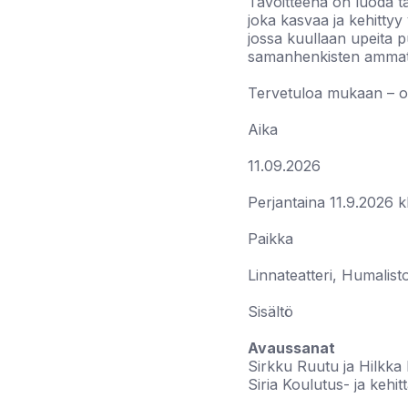
Tavoitteena on luoda tä
joka kasvaa ja kehitty
jossa kuullaan upeita 
samanhenkisten ammatt
Tervetuloa mukaan – o
Aika
11.09.2026
Perjantaina 11.9.2026 k
Paikka
Linnateatteri, Humalis
Sisältö
Avaussanat
Sirkku Ruutu ja Hilkka 
Siria Koulutus- ja kehi