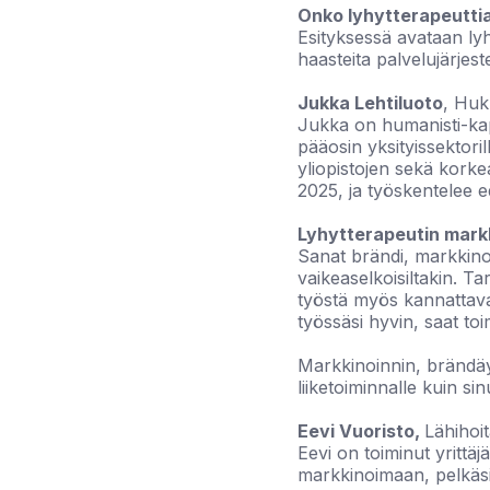
Onko lyhytterapeutti
Esityksessä avataan lyh
haasteita palvelujärjes
Jukka Lehtiluoto
, Huk
Jukka on humanisti-kapi
pääosin yksityissektori
yliopistojen sekä kork
2025, ja työskentelee e
Lyhytterapeutin mark
Sanat brändi, markkinoi
vaikeaselkoisiltakin. Ta
työstä myös kannattavaa 
työssäsi hyvin, saat toi
Markkinoinnin, brändäyk
liiketoiminnalle kuin si
Eevi Vuoristo,
Lähihoit
Eevi on toiminut yrittäj
markkinoimaan, pelkäsi 