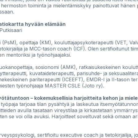
hermoston toiminta ja mielentämiskyky painottuvat hänen 
ssaan.
aatiokartta hyvään elämään
Putkisaari
 (PsM), opettaja (KM), kouluttajapsykoterapeutti (VET, Valv
tokirjailija ja MCC-tason coach (ICF). Olen sertifioitunut ti
n mentoriksi ja työnohjaajaksi.
okanopettaja, sosionomi (AMK), ratkaisukeskeinen koulutt
hytterapeutti, kuvataideterapeutti, parisuhde- ja seksuaalite
nnekeskeinen pariterapeutti (ICEEFT), EMDR-I ja II-tason ter
imiesten työnohjaaja MASTER CSLE (Joto ry).
tätuntoon – kokemuksellisia harjoitteita kehon ja miele
työpaja tarjoaa tilan pysähtyä ja laskeutua itsemyötätunnon
tteiden avulla tasataan vireystilaa ja kirkastetaan ymmärrystä
ten se voi olla avuksi. Harjoitteet soveltuvat sekä omaan a
rveyspsykologi, sertifioitu executive coach ja tietokirjailija,