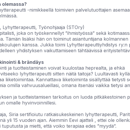
a olemassa?
ytterapeutti -nimikkeellä toimivien palvelutuottajien asemaa
telmässä.
, Lyhytterapeutti, Työnohjaaja (STOry)
talisti, joka on työskennellyt ”ihmistyössä” sekä kotimaassa
lla. Tämän lisäksi hän on toiminut asiantuntijana kolmannen
eakoulujen kanssa. Jukka toimi Lyhytterapeuttiyhdistys ry:
delleen yhdistyksen vaikuttamiseen tähtäävissä erityistehtäv
kinointi & brändäys
nti ja tuotteistaminen voivat kuulostaa heprealta, ja ehkä
rvitseeko lyhytterapeutti sitten näitä taitoja? Luultavasti kyll
liiketoimintaa. Kannattava liiketoiminta sisällyttää tietysti s
mia omilla vahvuusalueillasi, omana itsenäsi vaikka tietysi a
sen ja tuotteistamisen tarkoitus on luoda pitkäkestoinen p
nun omalle hyvinvoinnillesi.
aja, Siria sertifioiutu ratkaisukeskeinen lyhytterapeutti, Pari
änä yli 15 vuoden ajan. Aiemmin Eevi ajatteli , ettei ole olle
tuputusta ja mietti, että voiko terapiaa edes ”myydä”.