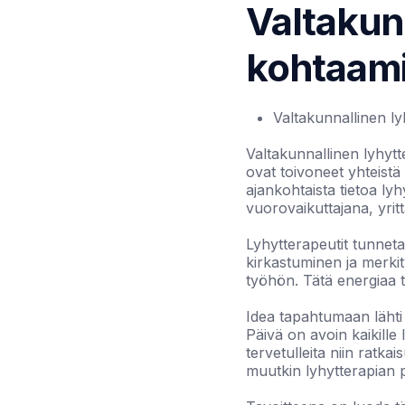
Valtakun
kohtaamis
Valtakunnallinen ly
Valtakunnallinen lyhytt
ovat toivoneet yhteistä
ajankohtaista tietoa ly
vuorovaikuttajana, yrit
Lyhytterapeutit tunnet
kirkastuminen ja merki
työhön. Tätä energiaa 
Idea tapahtumaan lähti 
Päivä on avoin kaikille
tervetulleita niin ratka
muutkin lyhytterapian p